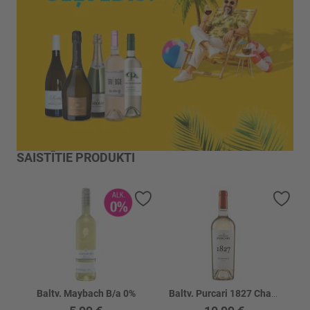
SAISTĪTIE PRODUKTI
Pievienot vēlmju sarakstam
Piev
Baltv. Maybach B/a 0%
Baltv. Purcari 1827 Chardonnay 13.5%