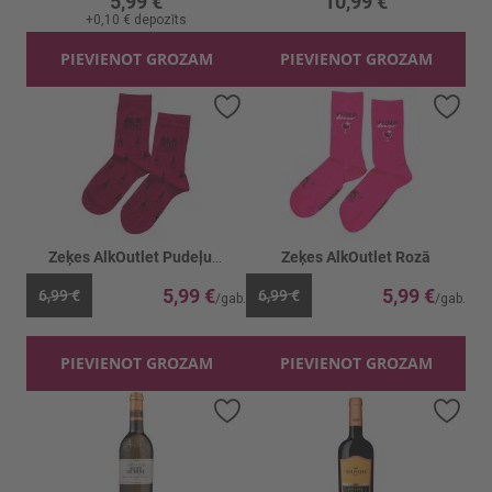
5,99 €
10,99 €
+
0,10 €
depozīts
PIEVIENOT GROZAM
PIEVIENOT GROZAM
Pievienot vēlmju sarakstam
Piev
Zeķes AlkOutlet Pudeļu bordo
Zeķes AlkOutlet Rozā
5,99 €
5,99 €
6,99 €
6,99 €
PIEVIENOT GROZAM
PIEVIENOT GROZAM
Pievienot vēlmju sarakstam
Piev