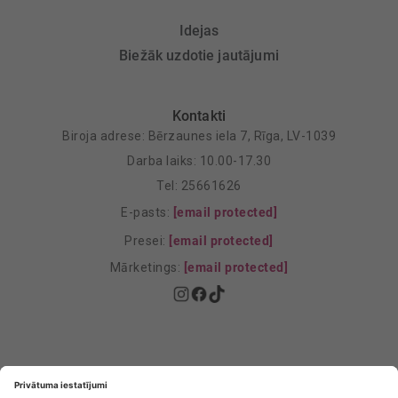
Idejas
Biežāk uzdotie jautājumi
Kontakti
Biroja adrese: Bērzaunes iela 7, Rīga, LV-1039
Darba laiks: 10.00-17.30
Tel: 25661626
E-pasts:
[email protected]
Presei:
[email protected]
Mārketings:
[email protected]
Privātuma politika
Privātuma Iestatījumi