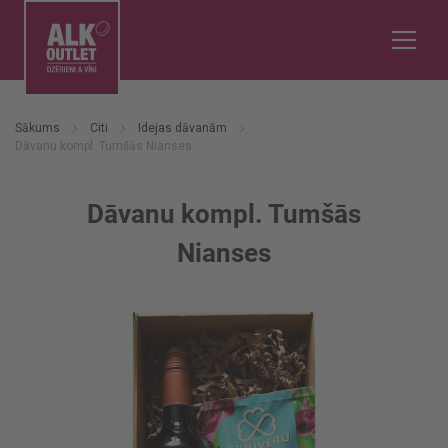
Sākums
Citi
Idejas dāvanām
Dāvanu kompl. Tumšās Nianses
Dāvanu kompl. Tumšās
Nianses
Iet
uz
galerijas
beigām