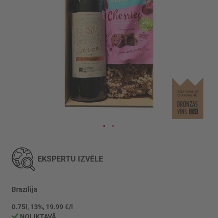
Iet
uz
galerijas
EKSPERTU IZVĒLE
sākumu
Brazīlija
0.75l, 13%, 19.99 €/l
NOLIKTAVĀ