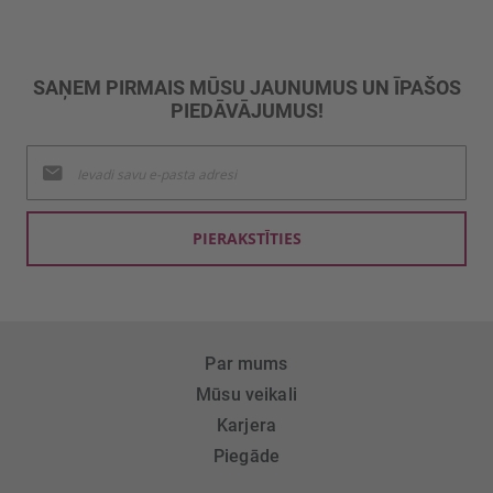
SAŅEM PIRMAIS MŪSU JAUNUMUS UN ĪPAŠOS
PIEDĀVĀJUMUS!
Pieteikties
jaunumu
saņemšanai:
PIERAKSTĪTIES
Par mums
Mūsu veikali
Karjera
Piegāde