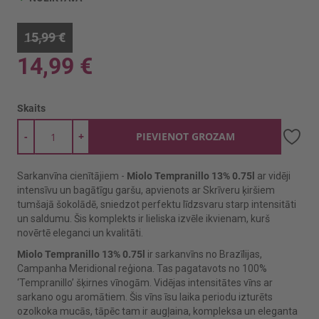
15,99 €
14,99 €
Skaits
-
+
PIEVIENOT GROZAM
Sarkanvīna cienītājiem -
Miolo Tempranillo 13% 0.75l
ar vidēji
intensīvu un bagātīgu garšu, apvienots ar Skrīveru ķiršiem
tumšajā šokolādē, sniedzot perfektu līdzsvaru starp intensitāti
un saldumu. Šis komplekts ir lieliska izvēle ikvienam, kurš
novērtē eleganci un kvalitāti.
Miolo Tempranillo 13% 0.75l
ir sarkanvīns no Brazīlijas,
Campanha Meridional reģiona. Tas pagatavots no 100%
‘Tempranillo’ šķirnes vīnogām. Vidējas intensitātes vīns ar
sarkano ogu aromātiem. Šis vīns īsu laika periodu izturēts
ozolkoka mucās, tāpēc tam ir augļaina, kompleksa un eleganta