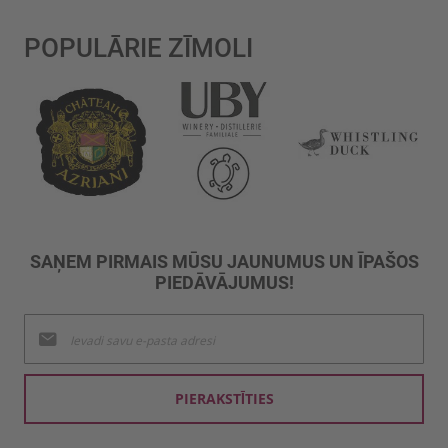
POPULĀRIE ZĪMOLI
SAŅEM PIRMAIS MŪSU JAUNUMUS UN ĪPAŠOS
PIEDĀVĀJUMUS!
Pieteikties
jaunumu
saņemšanai:
PIERAKSTĪTIES