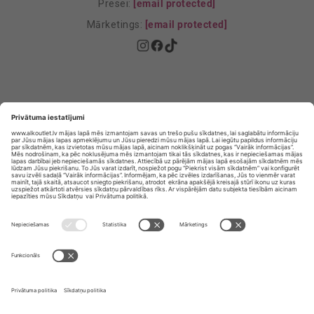
Presei:
[email protected]
Mārketings:
[email protected]
Privātuma politika
Privātuma Iestatījumi
E-veikala lietošanas noteikumi
© SIA „Vita Mārkets” visas tiesības aizsargātas.
ALKOHOLA LIETOŠANA KAITĒ JŪSU VESELĪBAI!