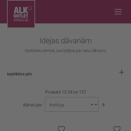
Idejas dāvanām
Dodoties ciemos, parūpējies par labu dāvanu!
Iepirkties pēc
IEPIRKŠANĀS OPCIJAS
Produkti
13
-
24
no
137
Balvas
Iestatīt
Kārtot pēc
Gada vīns 2024
dilstošā
secībā
Vīnogu šķirne
Pievienot
Pievi