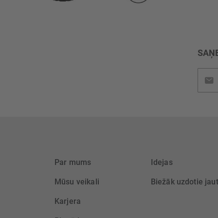
SAŅE
Pieteik
jaunu
saņem
Par mums
Idejas
Mūsu veikali
Biežāk uzdotie jau
Karjera