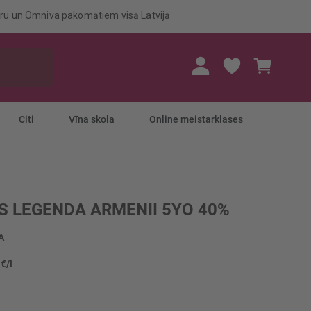
eru un Omniva pakomātiem visā Latvijā
Mans gr
Citi
Vīna skola
Online meistarklases
S LEGENDA ARMENII 5YO 40%
A
 €/l