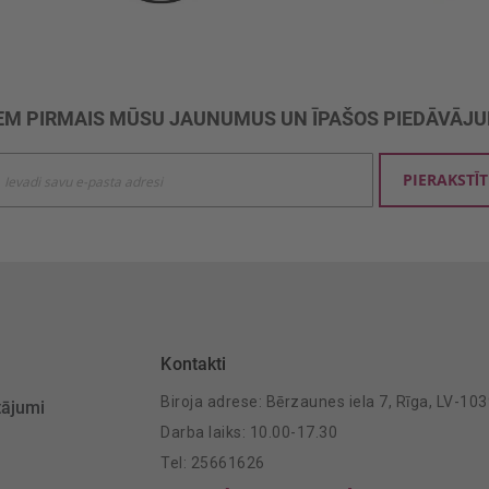
M PIRMAIS MŪSU JAUNUMUS UN ĪPAŠOS PIEDĀVĀJ
ties
PIERAKSTĪT
mu
šanai:
Kontakti
Biroja adrese: Bērzaunes iela 7, Rīga, LV-10
tājumi
Darba laiks: 10.00-17.30
Tel: 25661626