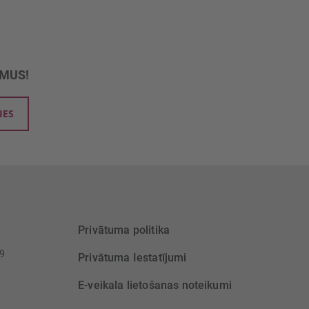
UMUS!
IES
Privātuma politika
39
Privātuma Iestatījumi
E-veikala lietošanas noteikumi