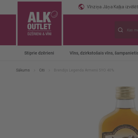
Vīnziņa Jāņa Kaļķa izvēlēti
Meklēt
Stiprie dzērieni
Vīns, dzirkstošais vīns, šampanieti
Sākums
Citi
Brendijs Legenda Armenii 5YO 40%
Iet
uz
galerijas
beigām