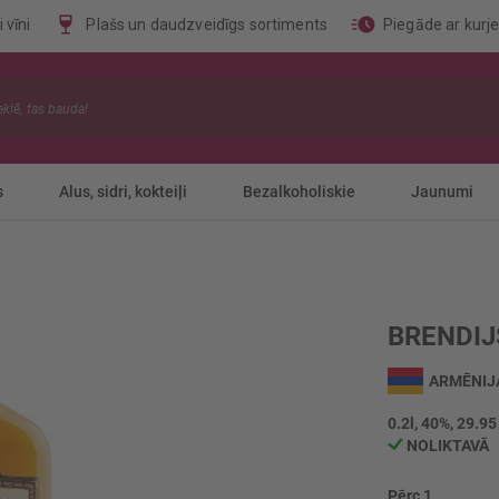
 vīni
Plašs un daudzveidīgs sortiments
Piegāde ar kurj
s
Alus, sidri, kokteiļi
Bezalkoholiskie
Jaunumi
BRENDIJ
ARMĒNIJ
0.2l, 40%, 29.95
NOLIKTAVĀ
Pērc 1