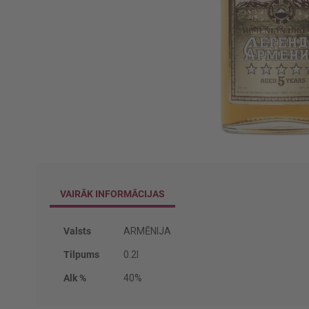
Iet
uz
galerijas
VAIRĀK INFORMĀCIJAS
sākumu
Vairāk
Valsts
ARMĒNIJA
informācijas
Tilpums
0.2l
Alk %
40%