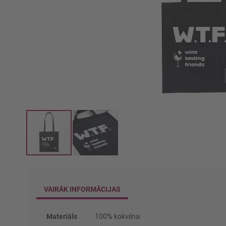
Iet
uz
galerijas
VAIRĀK INFORMĀCIJAS
sākumu
Vairāk
Materiāls
100% kokvilna
informācijas