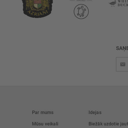
SAŅE
Pieteik
jaunu
saņem
Par mums
Idejas
Mūsu veikali
Biežāk uzdotie jau