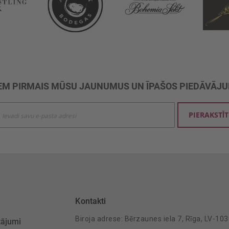
M PIRMAIS MŪSU JAUNUMUS UN ĪPAŠOS PIEDĀVĀJ
ties
PIERAKSTĪT
mu
šanai:
Kontakti
Biroja adrese: Bērzaunes iela 7, Rīga, LV-10
tājumi