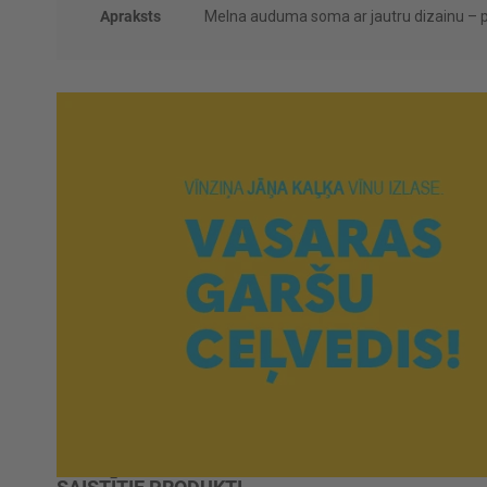
Apraksts
Melna auduma soma ar jautru dizainu – pra