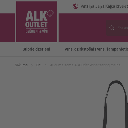
Vīnziņa Jāņa Kaļķa izvēlēti
Meklēt
Stiprie dzērieni
Vīns, dzirkstošais vīns, šampanieti
Sākums
Citi
Auduma soma AlkOutlet Wine tasting melna
Iet
uz
galerijas
beigām