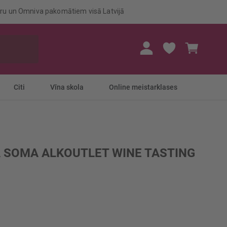
eru un Omniva pakomātiem visā Latvijā
Mans gr
Citi
Vīna skola
Online meistarklases
SOMA ALKOUTLET WINE TASTING