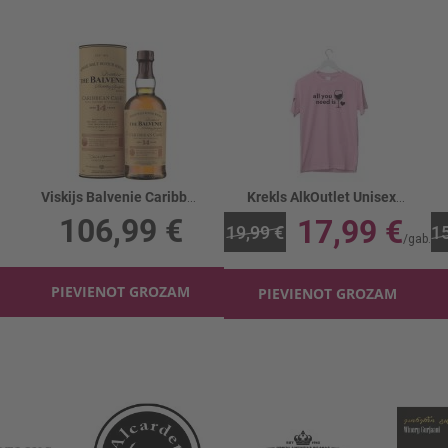
Viskijs Balvenie Caribbean Cask 14YO 43% TUB
Krekls AlkOutlet Unisex All you need rozā
106,99 €
17,99 €
19,99 €
15
PIEVIENOT GROZAM
PIEVIENOT GROZAM