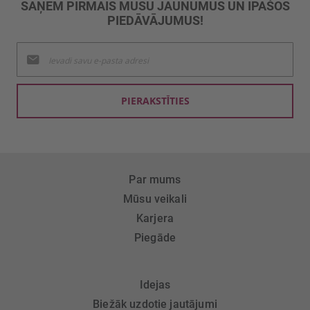
SAŅEM PIRMAIS MŪSU JAUNUMUS UN ĪPAŠOS
PIEDĀVĀJUMUS!
Pieteikties
jaunumu
saņemšanai:
PIERAKSTĪTIES
Par mums
Mūsu veikali
Karjera
Piegāde
Idejas
Biežāk uzdotie jautājumi