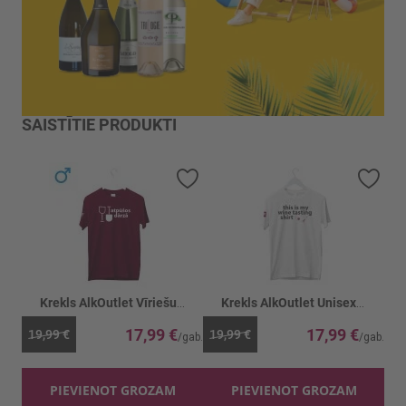
SAISTĪTIE PRODUKTI
Pievienot vēlmju sarakstam
Piev
Krekls AlkOutlet Vīriešu Atpūšos dārzā bordo
Krekls AlkOutlet Unisex Wine tasting balts
17,99 €
17,99 €
19,99 €
19,99 €
PIEVIENOT GROZAM
PIEVIENOT GROZAM