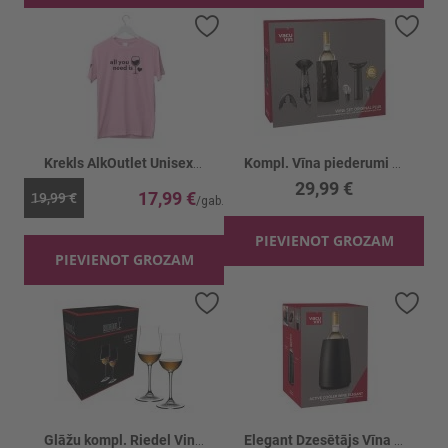
Pievienot vēlmju sarakstam
Piev
Krekls AlkOutlet Unisex All you need rozā
Kompl. Vīna piederumi 6gb
29,99 €
17,99 €
19,99 €
PIEVIENOT GROZAM
PIEVIENOT GROZAM
Pievienot vēlmju sarakstam
Piev
Glāžu kompl. Riedel Vinum Cognac 170ml
Elegant Dzesētājs Vīna pudelei