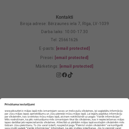
Kontakti
Biroja adrese: Bērzaunes iela 7, Rīga, LV-1039
Darba laiks: 10.00-17.30
Tel: 25661626
E-pasts:
[email protected]
Presei:
[email protected]
Mārketings:
[email protected]
Privātuma politika
Privātuma Iestatījumi
E-veikala lietošanas noteikumi