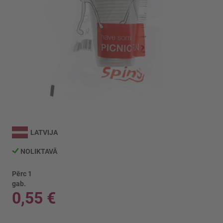
Iet
uz
LATVIJA
galerijas
sākumu
NOLIKTAVĀ
Pērc 1
gab.
0,55 €