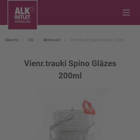
Sākums
Citi
Aksesuāri
Vienr.trauki Spino Glāzes 200ml
Vienr.trauki Spino Glāzes
200ml
Iet
uz
galerijas
beigām