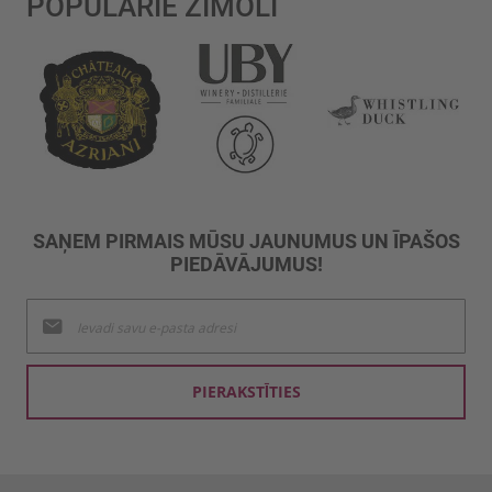
POPULĀRIE ZĪMOLI
SAŅEM PIRMAIS MŪSU JAUNUMUS UN ĪPAŠOS
PIEDĀVĀJUMUS!
Pieteikties
jaunumu
saņemšanai:
PIERAKSTĪTIES