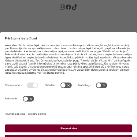
Privātuma politika
Privātuma Iestatījumi
E-veikala lietošanas noteikumi
© SIA „Vita Mārkets” visas tiesības aizsargātas.
ALKOHOLA LIETOŠANA KAITĒ JŪSU VESELĪBAI!
ALKOHOLA PĀRDOŠANA, IEGĀDĀŠANĀS UN
NODOŠANA NEPILNGADĪGĀM PERSONĀM IR
AIZLIEGTA.