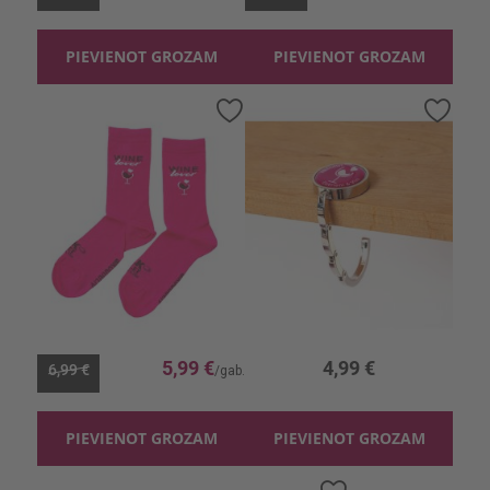
PIEVIENOT GROZAM
PIEVIENOT GROZAM
Pievienot
Pievi
vēlmju
vēlmj
sarakstam
sara
Zeķes AlkOutlet Rozā
Aksesuārs AlkOutlet Somas turētājs
5,99 €
4,99 €
6,99 €
PIEVIENOT GROZAM
PIEVIENOT GROZAM
Pievienot