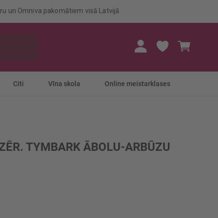
eru un Omniva pakomātiem visā Latvijā
Mans gr
Citi
Vīna skola
Online meistarklases
ZĒR. TYMBARK ĀBOLU-ARBŪZU