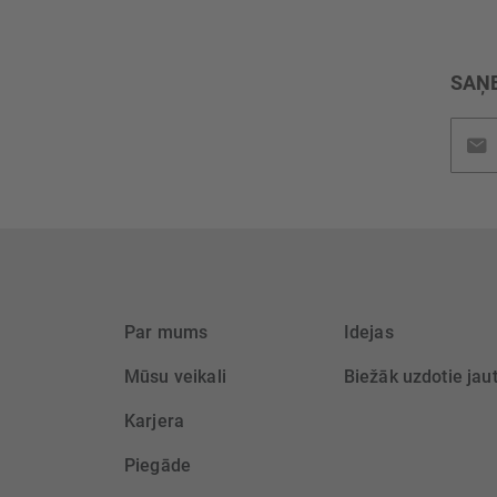
SAŅE
Pieteik
jaunu
saņem
Par mums
Idejas
Mūsu veikali
Biežāk uzdotie jau
Karjera
Piegāde