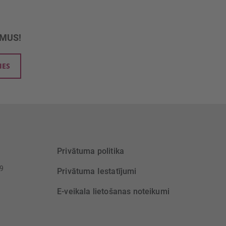
UMUS!
IES
Privātuma politika
39
Privātuma Iestatījumi
E-veikala lietošanas noteikumi