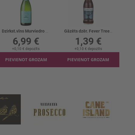
Dzirkst.vīns Murviedro B/a 0%
Gāzēts dzēr. Fever Tree Madagascan Cola
6,99 €
1,39 €
+
0,10 €
depozīts
+
0,10 €
depozīts
PIEVIENOT GROZAM
PIEVIENOT GROZAM