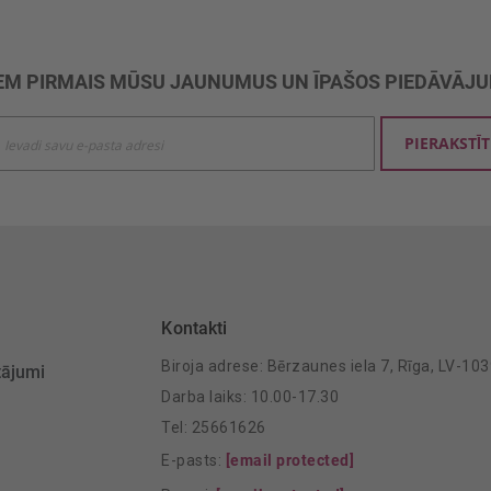
M PIRMAIS MŪSU JAUNUMUS UN ĪPAŠOS PIEDĀVĀJ
ties
PIERAKSTĪT
mu
šanai:
Kontakti
Biroja adrese: Bērzaunes iela 7, Rīga, LV-10
tājumi
Darba laiks: 10.00-17.30
Tel: 25661626
E-pasts:
[email protected]