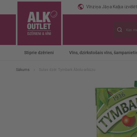
Vīnziņa Jāņa Kaļķa izvēlēti
Meklēt
Stiprie dzērieni
Vīns, dzirkstošais vīns, šampanieti
Sākums
Sulas dzēr. Tymbark Ābolu-arbūzu
Iet
uz
galerijas
beigām