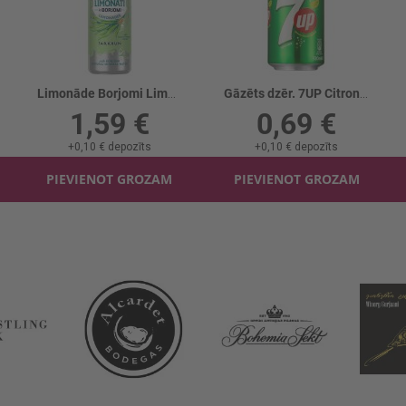
Limonāde Borjomi Limonati Tarhuns
Gāzēts dzēr. 7UP Citronu/laima
1,59 €
0,69 €
+
0,10 €
depozīts
+
0,10 €
depozīts
PIEVIENOT GROZAM
PIEVIENOT GROZAM