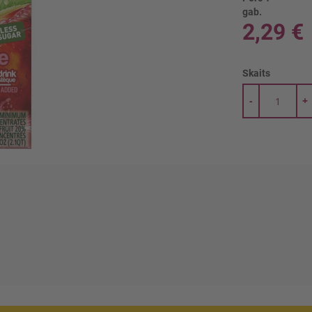
gab.
2,29 €
Skaits
-
+