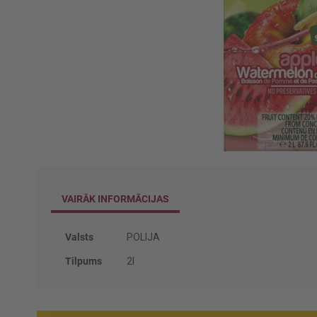
Iet
uz
galerijas
VAIRĀK INFORMĀCIJAS
sākumu
Vairāk
Valsts
POLIJA
informācijas
Tilpums
2l