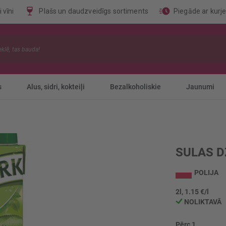
 vīni
Plašs un daudzveidīgs sortiments
Piegāde ar kurj
s
Alus, sidri, kokteiļi
Bezalkoholiskie
Jaunumi
SULAS D
POLIJA
2l, 1.15 €/l
NOLIKTAVĀ
Pērc 1