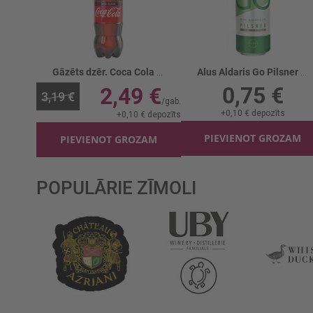
Gāzēts dzēr. Coca Cola Zero gāzēts
Alus Aldaris Go Pilsner gaišais b/a skārd.
0,75 €
2,49 €
3,19 €
+
0,10 €
depozīts
+
0,10 €
depozīts
PIEVIENOT GROZAM
PIEVIENOT GROZAM
POPULĀRIE ZĪMOLI