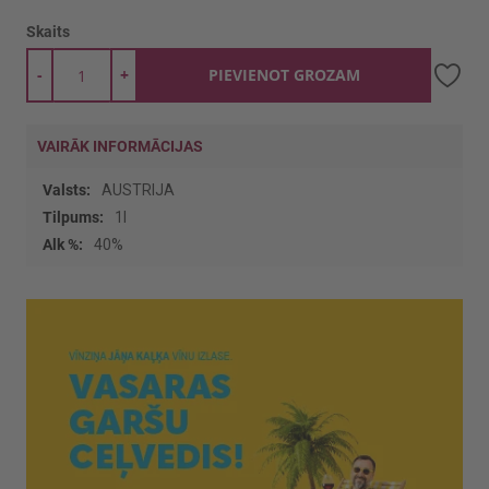
Skaits
-
+
PIEVIENOT GROZAM
VAIRĀK INFORMĀCIJAS
Vairāk
AUSTRIJA
informācijas
1l
40%