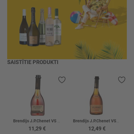
SAISTĪTIE PRODUKTI
Pievienot vēlmju sarakstam
Piev
Brendijs J.P.Chenet VS 36%
Brendijs J.P.Chenet VSOP 36%
11,29 €
12,49 €