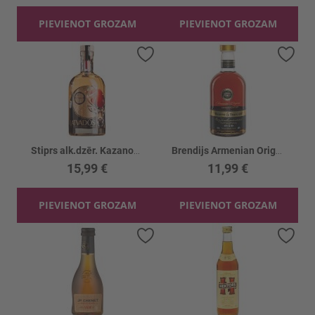
PIEVIENOT GROZAM
PIEVIENOT GROZAM
Pievienot vēlmju sarakstam
Piev
Stiprs alk.dzēr. Kazanova LATVADOS 40%
Brendijs Armenian Original Reserve 5YO 40%
15,99 €
11,99 €
PIEVIENOT GROZAM
PIEVIENOT GROZAM
Pievienot vēlmju sarakstam
Piev