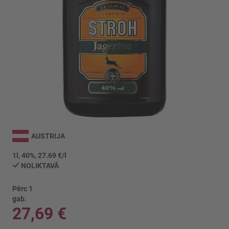
Iet
uz
AUSTRIJA
galerijas
sākumu
1l, 40%, 27.69 €/l
NOLIKTAVĀ
Pērc 1
gab.
27,69 €