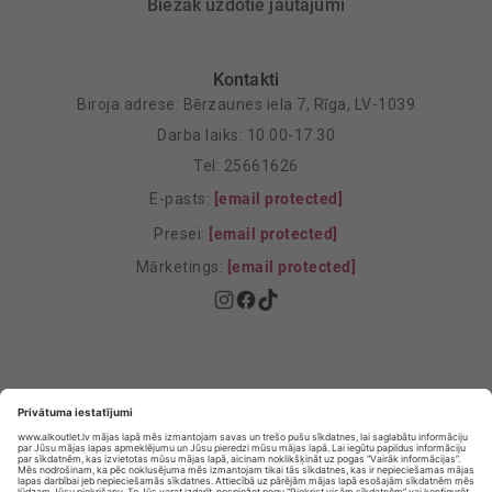
Biežāk uzdotie jautājumi
Kontakti
Biroja adrese: Bērzaunes iela 7, Rīga, LV-1039
Darba laiks: 10.00-17.30
Tel: 25661626
E-pasts:
[email protected]
Presei:
[email protected]
Mārketings:
[email protected]
Privātuma politika
Privātuma Iestatījumi
E-veikala lietošanas noteikumi