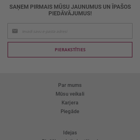
SAŅEM PIRMAIS MŪSU JAUNUMUS UN ĪPAŠOS
PIEDĀVĀJUMUS!
Pieteikties
jaunumu
saņemšanai:
PIERAKSTĪTIES
Par mums
Mūsu veikali
Karjera
Piegāde
Idejas