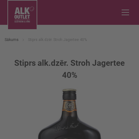
Sākums
Stiprs alk.dzēr. Stroh Jagertee 40%
Stiprs alk.dzēr. Stroh Jagertee
40%
Iet
uz
galerijas
beigām