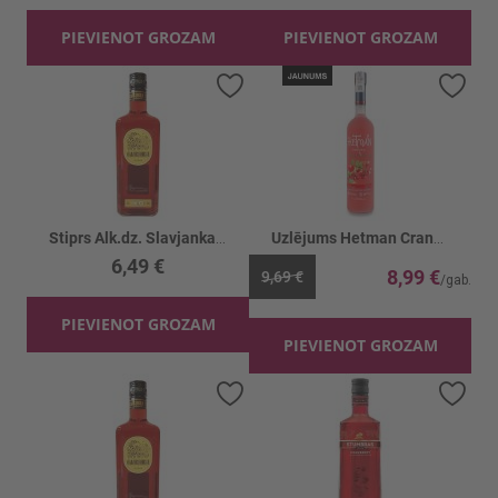
PIEVIENOT GROZAM
PIEVIENOT GROZAM
Pievienot vēlmju sarakstam
Piev
Stiprs Alk.dz. Slavjanka Brusnika s klukv.20%
Uzlējums Hetman Cranberry 38%
6,49 €
8,99 €
9,69 €
PIEVIENOT GROZAM
PIEVIENOT GROZAM
Pievienot vēlmju sarakstam
Piev