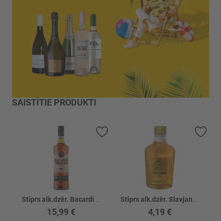
SAISTĪTIE PRODUKTI
Pievienot vēlmju sarakstam
Piev
Stiprs alk.dzēr. Bacardi Spiced 35%
Stiprs alk.dzēr. Slavjanka Krepk.Oblepiha 40%
15,99 €
4,19 €