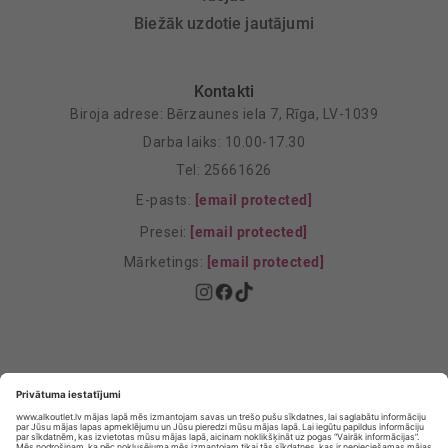
Biežāk uzdotie jautājumi
Kontakti
Biroja adrese: Bērzaunes iela 7, Rīga, LV-1039
Darba laiks: 10.00-17.30
Tel: 25661626
E-pasts:
[email protected]
Presei:
[email protected]
Mārketings:
[email protected]
Privātuma politika
Privātuma Iestatījumi
E-veikala lietošanas noteikumi