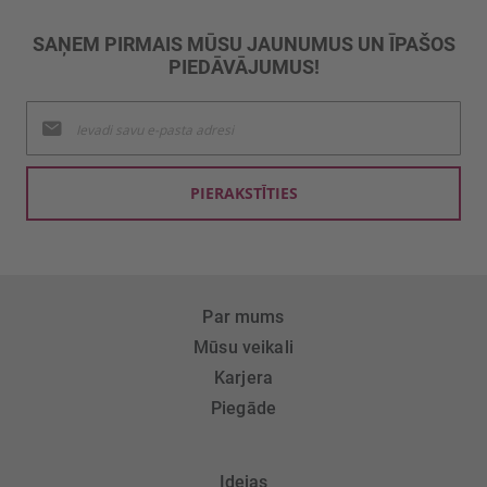
SAŅEM PIRMAIS MŪSU JAUNUMUS UN ĪPAŠOS
PIEDĀVĀJUMUS!
Pieteikties
jaunumu
saņemšanai:
PIERAKSTĪTIES
Par mums
Mūsu veikali
Karjera
Piegāde
Idejas