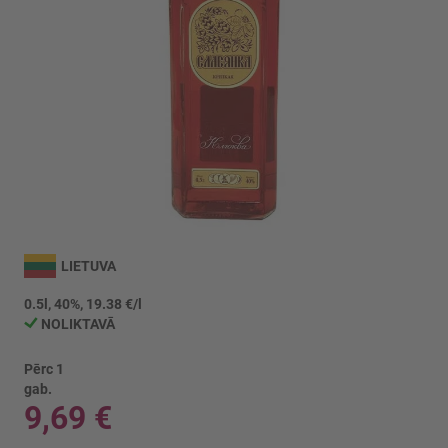
Iet
uz
LIETUVA
galerijas
sākumu
0.5l, 40%, 19.38 €/l
NOLIKTAVĀ
Pērc 1
gab.
9,69 €