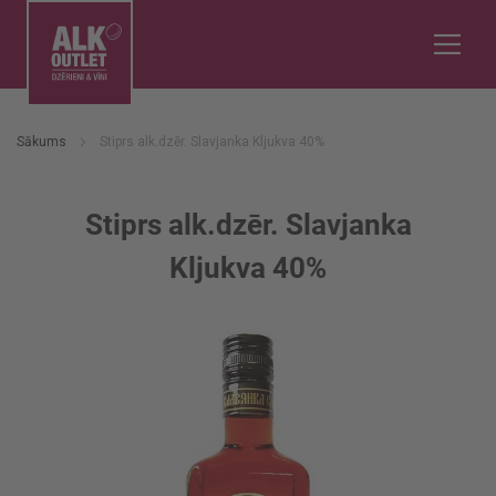
Sākums
Stiprs alk.dzēr. Slavjanka Kljukva 40%
Stiprs alk.dzēr. Slavjanka
Kljukva 40%
Iet
uz
galerijas
beigām