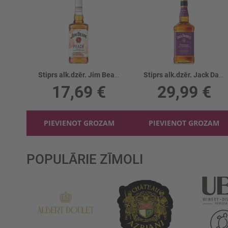
Stiprs alk.dzēr. Jim Beam Peach 32.5%
Stiprs alk.dzēr. Jack Daniels Blackberry 35%
17,69 €
29,99 €
PIEVIENOT GROZAM
PIEVIENOT GROZAM
POPULĀRIE ZĪMOLI