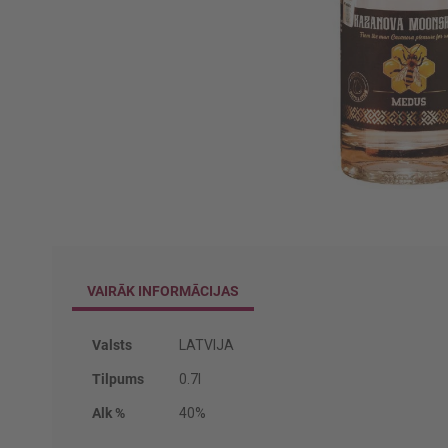
Iet
uz
galerijas
sākumu
VAIRĀK INFORMĀCIJAS
Vairāk
Valsts
LATVIJA
informācijas
Tilpums
0.7l
Alk %
40%