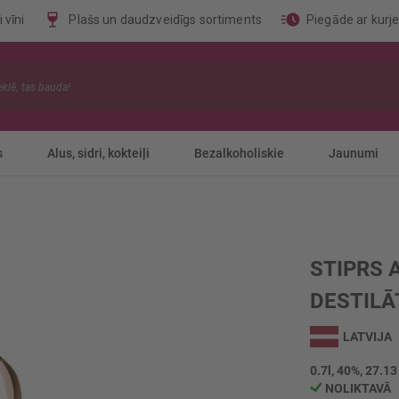
 vīni
Plašs un daudzveidīgs sortiments
Piegāde ar kurj
s
Alus, sidri, kokteiļi
Bezalkoholiskie
Jaunumi
STIPRS 
DESTILĀ
LATVIJA
0.7l, 40%, 27.13
NOLIKTAVĀ