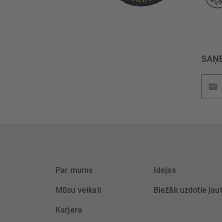
SAŅE
Pieteik
jaunu
saņem
Par mums
Idejas
Mūsu veikali
Biežāk uzdotie jau
Karjera