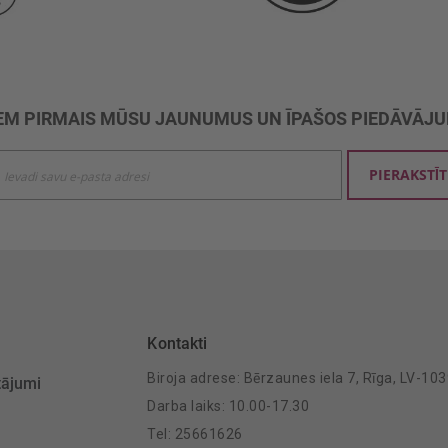
M PIRMAIS MŪSU JAUNUMUS UN ĪPAŠOS PIEDĀVĀJ
ties
PIERAKSTĪT
mu
šanai:
Kontakti
Biroja adrese: Bērzaunes iela 7, Rīga, LV-10
tājumi
Darba laiks: 10.00-17.30
Tel: 25661626