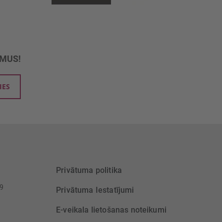
UMUS!
IES
Privātuma politika
39
Privātuma Iestatījumi
E-veikala lietošanas noteikumi