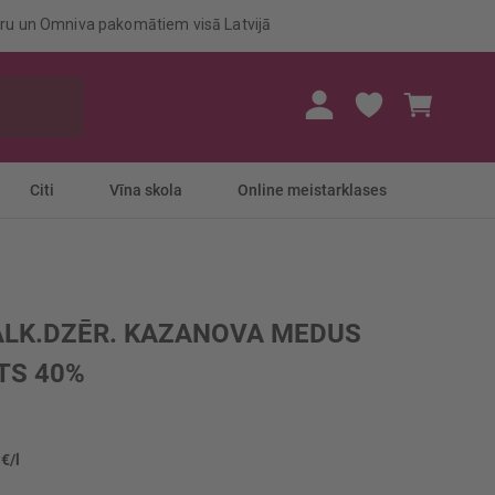
eru un Omniva pakomātiem visā Latvijā
Mans gr
Citi
Vīna skola
Online meistarklases
ALK.DZĒR. KAZANOVA MEDUS
TS 40%
 €/l