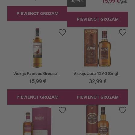
15,99 €
16,99 €
PIEVIENOT GROZAM
PIEVIENOT GROZAM
Pievienot vēlmju sarakstam
Piev
Viskijs Famous Grouse 40%
Viskijs Jura 12YO Single Malt 40%
15,99 €
32,99 €
PIEVIENOT GROZAM
PIEVIENOT GROZAM
Pievienot vēlmju sarakstam
Piev