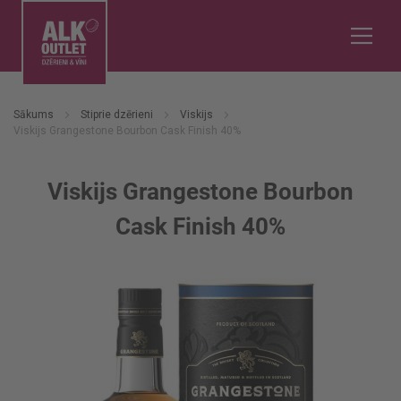
Sākums
Stiprie dzērieni
Viskijs
Viskijs Grangestone Bourbon Cask Finish 40%
Viskijs Grangestone Bourbon
Cask Finish 40%
Iet
uz
galerijas
beigām