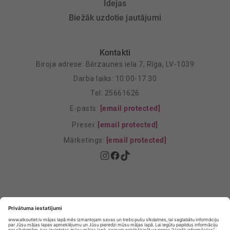
Idejas
Biežāk uzdotie jautājumi
Kontakti
Biroja adrese: Bērzaunes iela 7, Rīga, LV-1039
Darba laiks: 10.00-17.30
Tel: 25661626
E-pasts:
[email protected]
Presei:
[email protected]
Mārketings:
[email protected]
Privātuma politika
Privātuma Iestatījumi
E-veikala lietošanas noteikumi