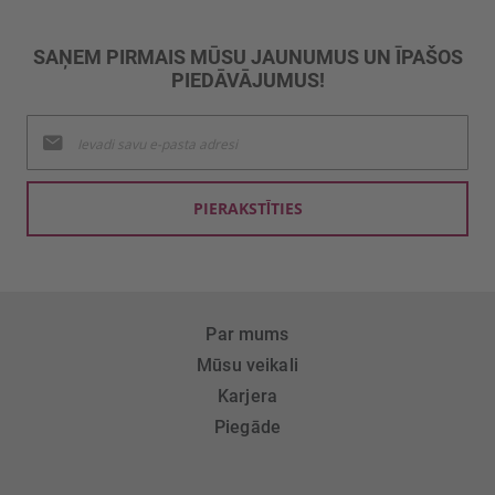
SAŅEM PIRMAIS MŪSU JAUNUMUS UN ĪPAŠOS
PIEDĀVĀJUMUS!
Pieteikties
jaunumu
saņemšanai:
PIERAKSTĪTIES
Par mums
Mūsu veikali
Karjera
Piegāde