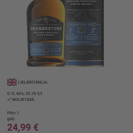
Iet
uz
LIELBRITĀNIJA
galerijas
sākumu
0.7l, 40%, 35.70 €/l
NOLIKTAVĀ
Pērc 1
gab.
24,99 €