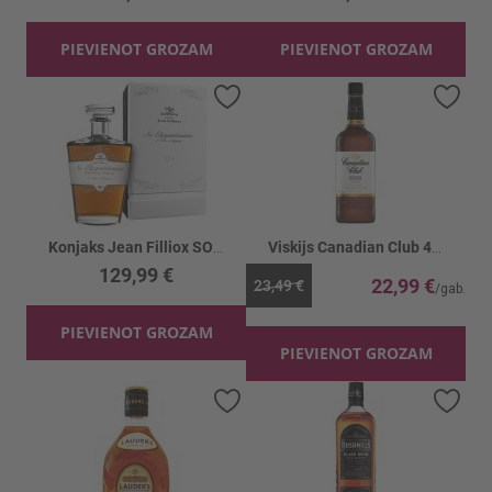
PIEVIENOT GROZAM
PIEVIENOT GROZAM
Pievienot vēlmju sarakstam
Piev
Konjaks Jean Filliox SO Elegantissime XO 41%
Viskijs Canadian Club 40%
129,99 €
22,99 €
23,49 €
PIEVIENOT GROZAM
PIEVIENOT GROZAM
Pievienot vēlmju sarakstam
Piev