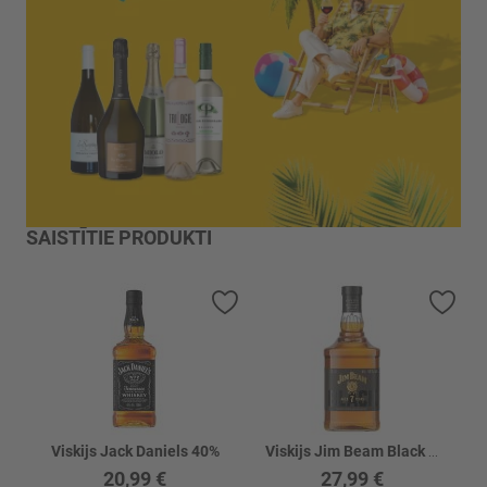
SAISTĪTIE PRODUKTI
Pievienot vēlmju sarakstam
Piev
Viskijs Jack Daniels 40%
Viskijs Jim Beam Black 7Y 45%
20,99 €
27,99 €