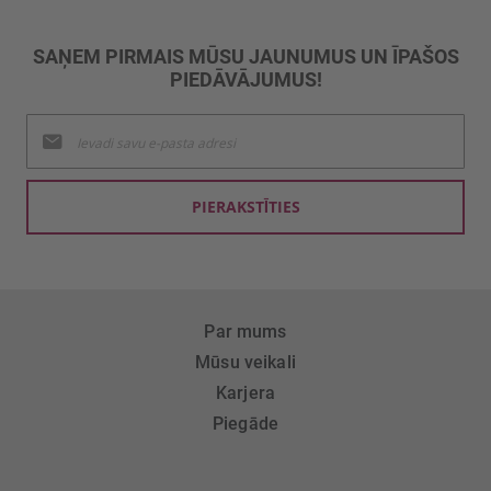
SAŅEM PIRMAIS MŪSU JAUNUMUS UN ĪPAŠOS
PIEDĀVĀJUMUS!
Pieteikties
jaunumu
saņemšanai:
PIERAKSTĪTIES
Par mums
Mūsu veikali
Karjera
Piegāde