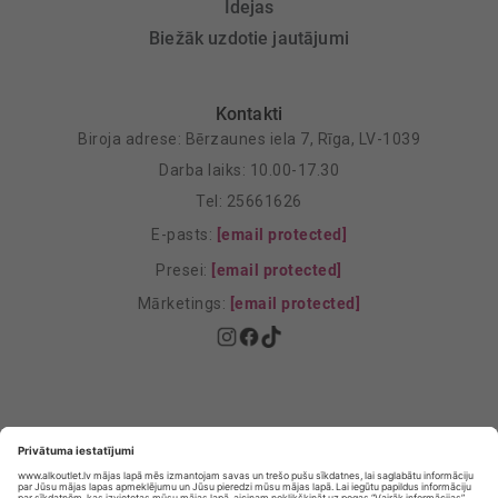
Idejas
Biežāk uzdotie jautājumi
Kontakti
Biroja adrese: Bērzaunes iela 7, Rīga, LV-1039
Darba laiks: 10.00-17.30
Tel: 25661626
E-pasts:
[email protected]
Presei:
[email protected]
Mārketings:
[email protected]
Privātuma politika
Privātuma Iestatījumi
E-veikala lietošanas noteikumi