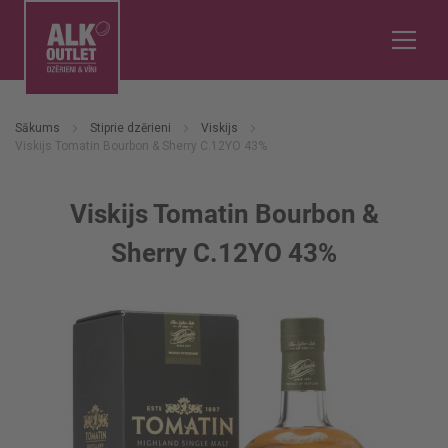
Sākums
Stiprie dzērieni
Viskijs
Viskijs Tomatin Bourbon & Sherry C.12YO 43%
Viskijs Tomatin Bourbon &
Sherry C.12YO 43%
Iet
uz
galerijas
beigām