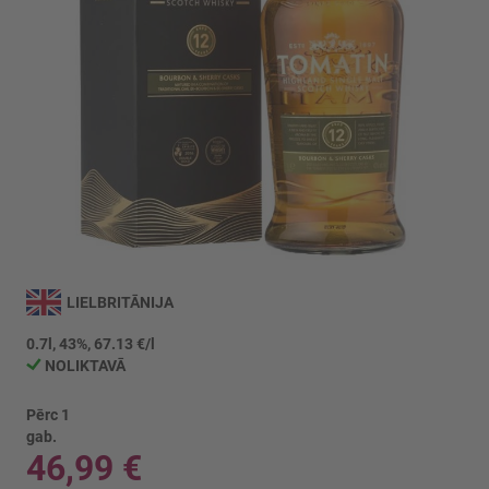
Iet
uz
LIELBRITĀNIJA
galerijas
sākumu
0.7l, 43%, 67.13 €/l
NOLIKTAVĀ
Pērc 1
gab.
46,99 €