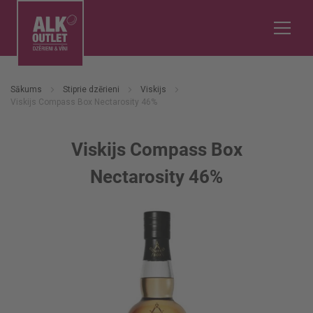
Sākums
Stiprie dzērieni
Viskijs
Viskijs Compass Box Nectarosity 46%
Viskijs Compass Box
Nectarosity 46%
Iet
uz
galerijas
beigām