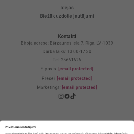
Idejas
Biežāk uzdotie jautājumi
Kontakti
Biroja adrese: Bērzaunes iela 7, Rīga, LV-1039
Darba laiks: 10.00-17.30
Tel: 25661626
E-pasts:
[email protected]
Presei:
[email protected]
Mārketings:
[email protected]
Privātuma politika
Privātuma Iestatījumi