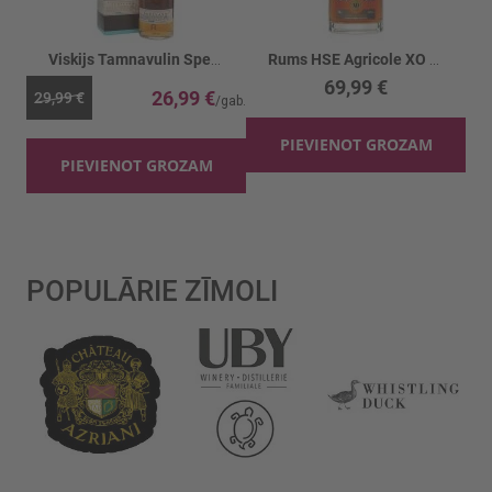
Viskijs Tamnavulin Speyside Single Malt kārbā 40%
Rums HSE Agricole XO kastē 43%
69,99 €
26,99 €
29,99 €
PIEVIENOT GROZAM
PIEVIENOT GROZAM
POPULĀRIE ZĪMOLI