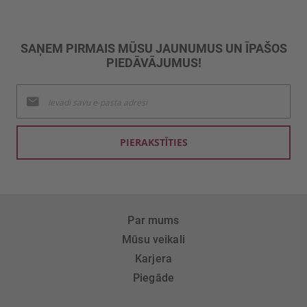
SAŅEM PIRMAIS MŪSU JAUNUMUS UN ĪPAŠOS
PIEDĀVĀJUMUS!
Pieteikties
jaunumu
saņemšanai:
PIERAKSTĪTIES
Par mums
Mūsu veikali
Karjera
Piegāde