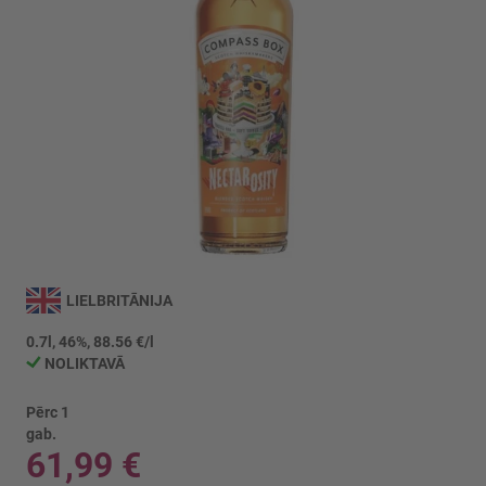
Iet
uz
LIELBRITĀNIJA
galerijas
sākumu
0.7l, 46%, 88.56 €/l
NOLIKTAVĀ
Pērc 1
gab.
61,99 €