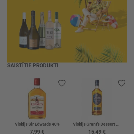
SAISTĪTIE PRODUKTI
Pievienot vēlmju sarakstam
Piev
Viskijs Sir Edwards 40%
Viskijs Grant's Dessert 30%
7,99 €
15,49 €