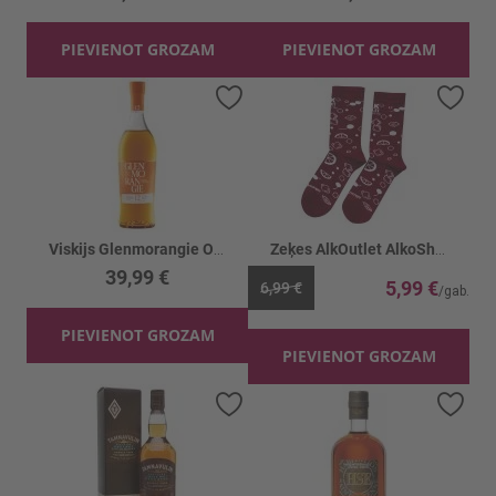
PIEVIENOT GROZAM
PIEVIENOT GROZAM
Pievienot vēlmju sarakstam
Piev
Viskijs Glenmorangie Original 12YO 40%
Zeķes AlkOutlet AlkoShake bordo
39,99 €
5,99 €
6,99 €
PIEVIENOT GROZAM
PIEVIENOT GROZAM
Pievienot vēlmju sarakstam
Piev