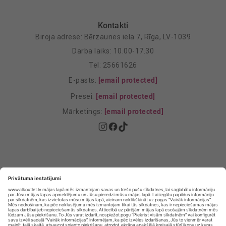
Kontakti
Biroja adrese: Bērzaunes iela 7, Rīga, LV-1039
Darba laiks: 10.00-17.30
Tel: 25661626
E-pasts:
[email protected]
Presei:
[email protected]
Mārketings:
[email protected]
Privātuma politika
Privātuma Iestatījumi
E-veikala lietošanas noteikumi