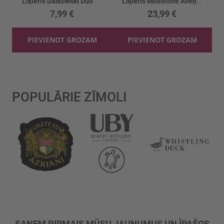
Liķieris Dalkowski Duo Mango/Marakujas 15%
Liķieris Milestone Aveņu 23%
7,99 €
23,99 €
PIEVIENOT GROZAM
PIEVIENOT GROZAM
POPULĀRIE ZĪMOLI
SAŅEM PIRMAIS MŪSU JAUNUMUS UN ĪPAŠOS