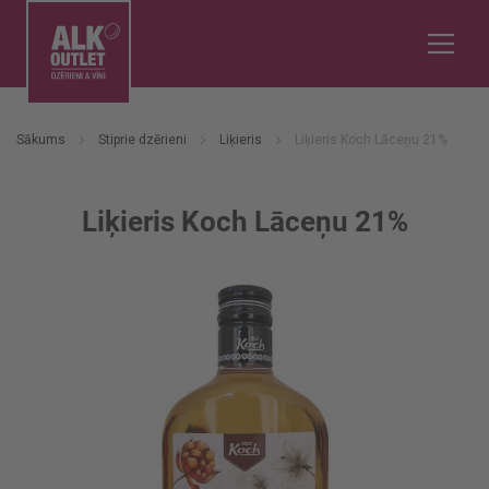
Sākums
Stiprie dzērieni
Liķieris
Liķieris Koch Lāceņu 21%
Liķieris Koch Lāceņu 21%
Iet
uz
galerijas
beigām