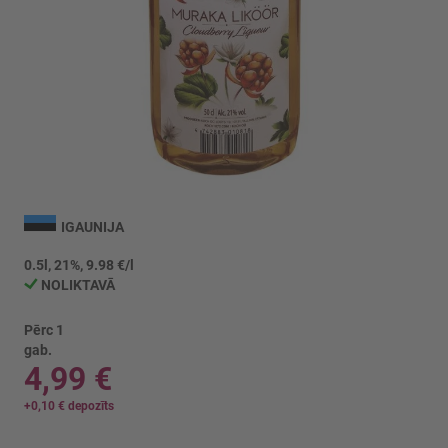
Iet
uz
IGAUNIJA
galerijas
sākumu
0.5l, 21%, 9.98 €/l
NOLIKTAVĀ
Pērc 1
gab.
4,99 €
+
0,10 €
depozīts