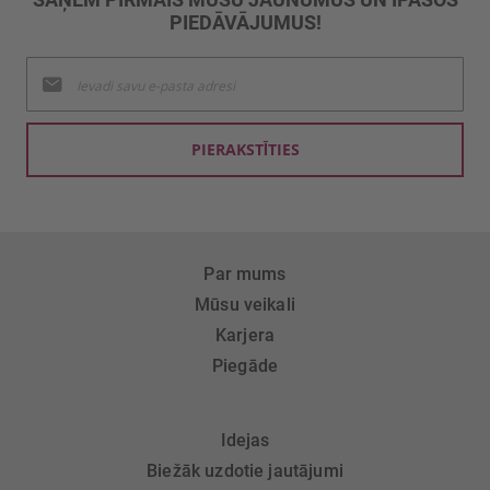
PIEDĀVĀJUMUS!
Pieteikties
jaunumu
saņemšanai:
PIERAKSTĪTIES
Par mums
Mūsu veikali
Karjera
Piegāde
Idejas
Biežāk uzdotie jautājumi