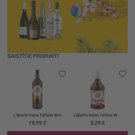
SAISTĪTIE PRODUKTI
Pievienot vēlmju sarakstam
Piev
Liķieris Vana Tallinn 40%
Liķieris Vana Tallinn Marcipan 16%
19,99 €
8,29 €