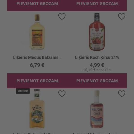
PIEVIENOT GROZAM
PIEVIENOT GROZAM
Pievienot vēlmju sarakstam
Piev
Liķieris Medus Balzams 32%
Liķieris Koch Ķiršu 21%
6,79 €
4,99 €
+
0,10 €
depozīts
PIEVIENOT GROZAM
PIEVIENOT GROZAM
Pievienot vēlmju sarakstam
Piev