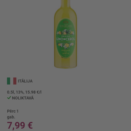
Iet
uz
ITĀLIJA
galerijas
sākumu
0.5l, 13%, 15.98 €/l
NOLIKTAVĀ
Pērc 1
gab.
7,99 €