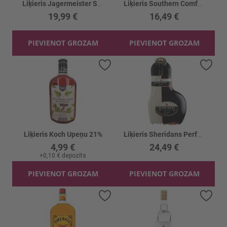
Liķieris Jagermeister Scharf 33%
Liķieris Southern Comfort 35%
19,99 €
16,49 €
PIEVIENOT GROZAM
PIEVIENOT GROZAM
Pievienot vēlmju sarakstam
Piev
Liķieris Koch Upeņu 21%
Liķieris Sheridans Perfekt Pour 15.5%
4,99 €
24,49 €
+
0,10 €
depozīts
PIEVIENOT GROZAM
PIEVIENOT GROZAM
Pievienot vēlmju sarakstam
Piev