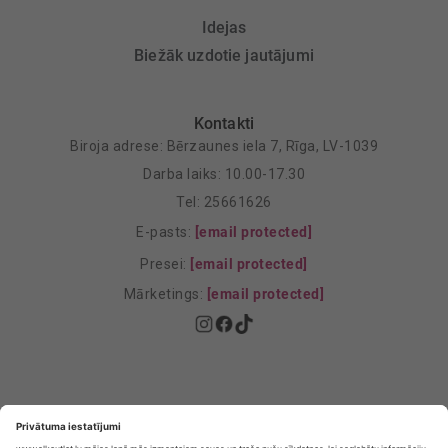
Idejas
Biežāk uzdotie jautājumi
Kontakti
Biroja adrese: Bērzaunes iela 7, Rīga, LV-1039
Darba laiks: 10.00-17.30
Tel: 25661626
E-pasts:
[email protected]
Presei:
[email protected]
Mārketings:
[email protected]
Privātuma politika
Privātuma Iestatījumi