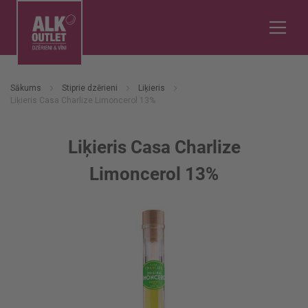
Sākums
Stiprie dzērieni
Liķieris
Liķieris Casa Charlize Limoncerol 13%
Liķieris Casa Charlize
Limoncerol 13%
Iet
uz
galerijas
beigām