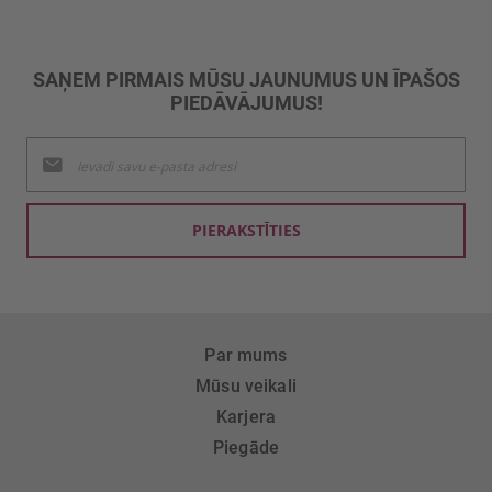
SAŅEM PIRMAIS MŪSU JAUNUMUS UN ĪPAŠOS
PIEDĀVĀJUMUS!
Pieteikties
jaunumu
saņemšanai:
PIERAKSTĪTIES
Par mums
Mūsu veikali
Karjera
Piegāde