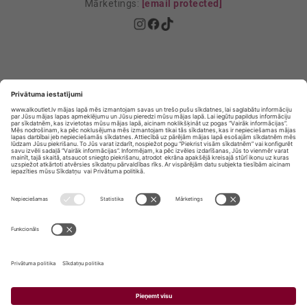
Mārketings:
[email protected]
Privātuma politika
Privātuma Iestatījumi
E-veikala lietošanas noteikumi
© SIA „Vita Mārkets” visas tiesības aizsargātas.
ALKOHOLA LIETOŠANA KAITĒ JŪSU VESELĪBAI!
ALKOHOLA PĀRDOŠANA, IEGĀDĀŠANĀS UN
NODOŠANA NEPILNGADĪGĀM PERSONĀM IR