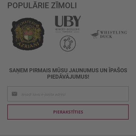
POPULĀRIE ZĪMOLI
SAŅEM PIRMAIS MŪSU JAUNUMUS UN ĪPAŠOS
PIEDĀVĀJUMUS!
Pieteikties
jaunumu
saņemšanai:
PIERAKSTĪTIES