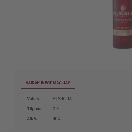
Iet
uz
galerijas
VAIRĀK INFORMĀCIJAS
sākumu
Vairāk
Valsts
FRANCIJA
informācijas
Tilpums
0.7l
Alk %
40%