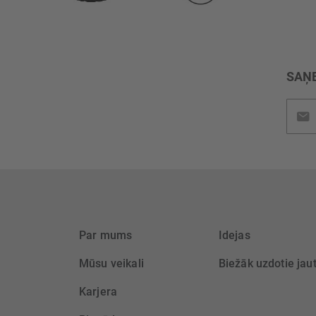
SAŅE
Pieteik
jaunu
saņem
Par mums
Idejas
Mūsu veikali
Biežāk uzdotie jau
Karjera