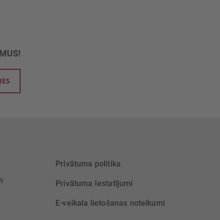
UMUS!
IES
Privātuma politika
39
Privātuma Iestatījumi
E-veikala lietošanas noteikumi