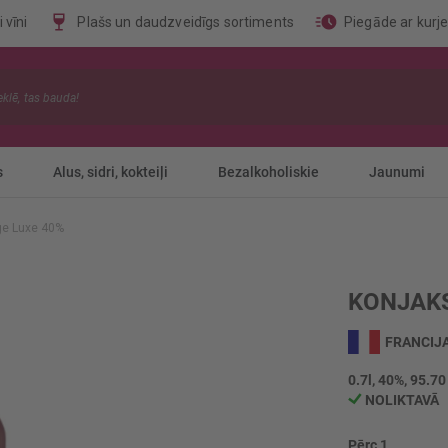
 vīni
Plašs un daudzveidīgs sortiments
Piegāde ar kurj
s
Alus, sidri, kokteiļi
Bezalkoholiskie
Jaunumi
ge Luxe 40%
KONJAKS
FRANCIJ
0.7l, 40%, 95.70
NOLIKTAVĀ
Pērc 1