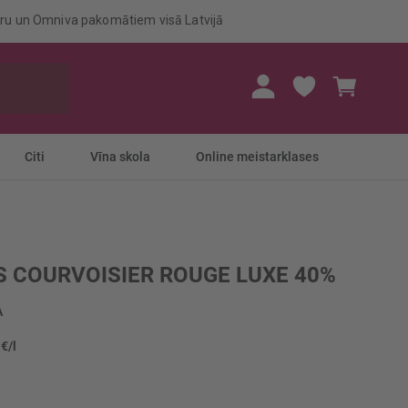
eru un Omniva pakomātiem visā Latvijā
Mans gr
Citi
Vīna skola
Online meistarklases
 COURVOISIER ROUGE LUXE 40%
A
 €/l