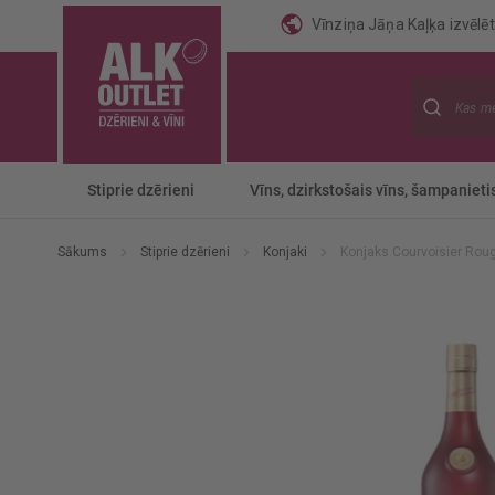
Vīnziņa Jāņa Kaļķa izvēlēti
Meklēt
Stiprie dzērieni
Vīns, dzirkstošais vīns, šampanieti
Sākums
Stiprie dzērieni
Konjaki
Konjaks Courvoisier Rou
Iet
uz
galerijas
beigām