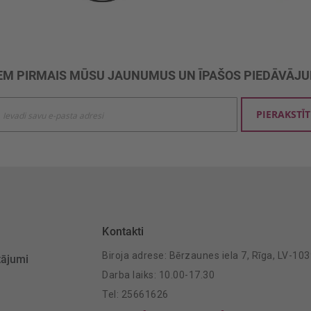
M PIRMAIS MŪSU JAUNUMUS UN ĪPAŠOS PIEDĀVĀJ
ties
PIERAKSTĪT
mu
šanai:
Kontakti
Biroja adrese: Bērzaunes iela 7, Rīga, LV-10
tājumi
Darba laiks: 10.00-17.30
Tel: 25661626