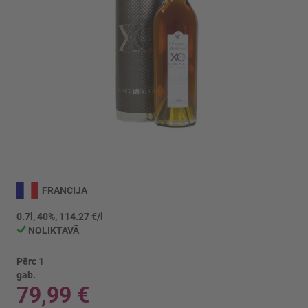
Iet
uz
FRANCIJA
galerijas
sākumu
0.7l, 40%, 114.27 €/l
NOLIKTAVĀ
Pērc 1
gab.
79,99 €