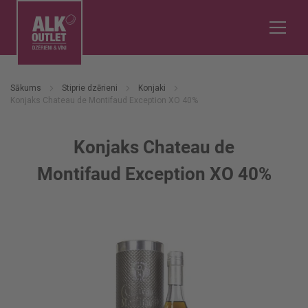
Sākums
Stiprie dzērieni
Konjaki
Konjaks Chateau de Montifaud Exception XO 40%
Konjaks Chateau de
Montifaud Exception XO 40%
Iet
uz
galerijas
beigām