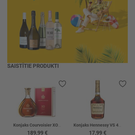
SAISTĪTIE PRODUKTI
Pievienot vēlmju sarakstam
Piev
Konjaks Courvoisier XO 40%
Konjaks Hennessy VS 40%
189,99 €
17,99 €