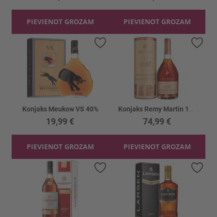
PIEVIENOT GROZAM
PIEVIENOT GROZAM
Pievienot vēlmju sarakstam
Piev
Konjaks Meukow VS 40%
Konjaks Remy Martin 1738 40%
19,99 €
74,99 €
PIEVIENOT GROZAM
PIEVIENOT GROZAM
Pievienot vēlmju sarakstam
Piev