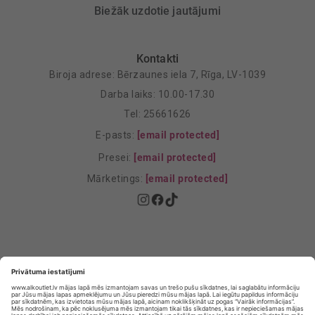
Biežāk uzdotie jautājumi
Kontakti
Biroja adrese: Bērzaunes iela 7, Rīga, LV-1039
Darba laiks: 10.00-17.30
Tel: 25661626
E-pasts:
[email protected]
Presei:
[email protected]
Mārketings:
[email protected]
Privātuma politika
Privātuma Iestatījumi
E-veikala lietošanas noteikumi