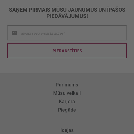
SAŅEM PIRMAIS MŪSU JAUNUMUS UN ĪPAŠOS
PIEDĀVĀJUMUS!
Pieteikties
jaunumu
saņemšanai:
PIERAKSTĪTIES
Par mums
Mūsu veikali
Karjera
Piegāde
Idejas