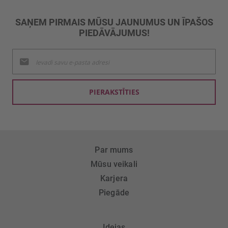
SAŅEM PIRMAIS MŪSU JAUNUMUS UN ĪPAŠOS
PIEDĀVĀJUMUS!
Pieteikties
jaunumu
saņemšanai:
PIERAKSTĪTIES
Par mums
Mūsu veikali
Karjera
Piegāde
Idejas