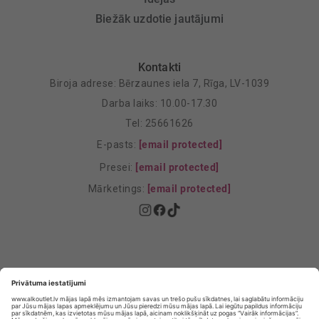
Biežāk uzdotie jautājumi
Kontakti
Biroja adrese: Bērzaunes iela 7, Rīga, LV-1039
Darba laiks: 10.00-17.30
Tel: 25661626
E-pasts:
[email protected]
Presei:
[email protected]
Mārketings:
[email protected]
Privātuma politika
Privātuma Iestatījumi
E-veikala lietošanas noteikumi