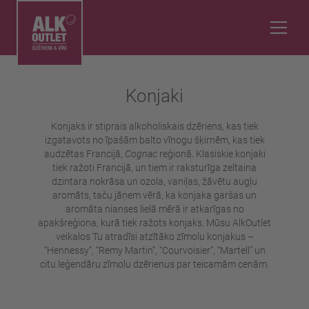
Konjaki
Konjaks ir stiprais alkoholiskais dzēriens, kas tiek
izgatavots no īpašām balto vīnogu šķirnēm, kas tiek
audzētas Francijā,
Cognac
reģionā. Klasiskie konjaki
tiek ražoti Francijā, un tiem ir raksturīga zeltaina
dzintara nokrāsa un ozola, vaniļas, žāvētu augļu
aromāts, taču jāņem vērā, ka konjaka garšas un
aromāta nianses lielā mērā ir atkarīgas no
apakšreģiona, kurā tiek ražots konjaks. Mūsu AlkOutlet
veikalos Tu atradīsi atzītāko zīmolu konjakus –
“Hennessy”, “Remy Martin”, “Courvoisier”, “Martell” un
citu leģendāru zīmolu dzērienus par teicamām cenām.