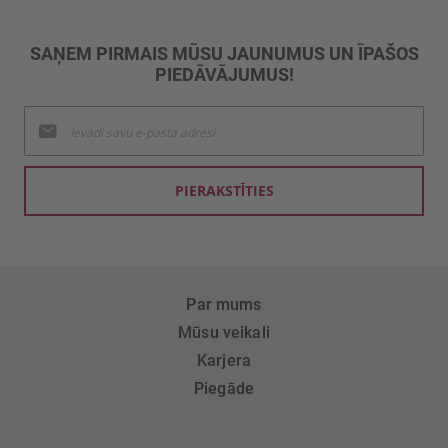
SAŅEM PIRMAIS MŪSU JAUNUMUS UN ĪPAŠOS
PIEDĀVĀJUMUS!
Pieteikties
jaunumu
saņemšanai:
PIERAKSTĪTIES
Par mums
Mūsu veikali
Karjera
Piegāde