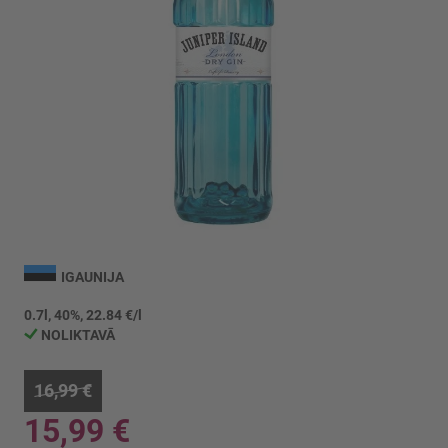
Iet
uz
IGAUNIJA
galerijas
sākumu
0.7l, 40%, 22.84 €/l
NOLIKTAVĀ
16,99 €
15,99 €