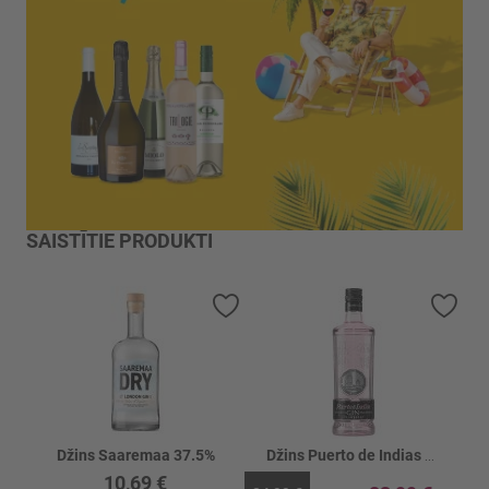
SAISTĪTIE PRODUKTI
Pievienot vēlmju sarakstam
Piev
Džins Saaremaa 37.5%
Džins Puerto de Indias Strawberry 37.5%
10,69 €