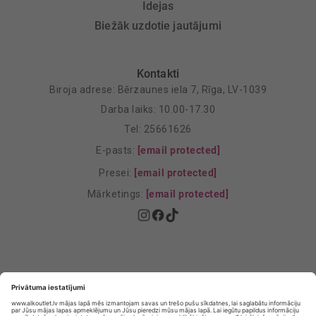
Idejas
Biežāk uzdotie jautājumi
Kontakti
Biroja adrese: Bērzaunes iela 7, Rīga, LV-1039
Darba laiks: 10.00-17.30
Tel: 25661626
E-pasts:
[email protected]
Presei:
[email protected]
Mārketings:
[email protected]
Privātuma politika
Privātuma Iestatījumi