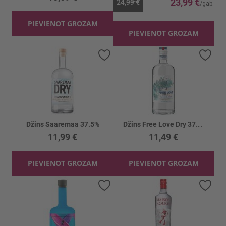
23,99 €
24,99 €
PIEVIENOT GROZAM
PIEVIENOT GROZAM
Pievienot vēlmju sarakstam
Piev
Džins Saaremaa 37.5%
Džins Free Love Dry 37.5%
11,99 €
11,49 €
PIEVIENOT GROZAM
PIEVIENOT GROZAM
Pievienot vēlmju sarakstam
Piev