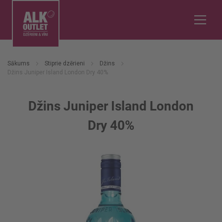
Sākums
Stiprie dzērieni
Džins
Džins Juniper Island London Dry 40%
Džins Juniper Island London
Dry 40%
Iet
uz
galerijas
beigām