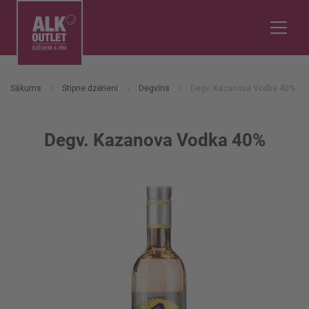
Sākums
Stiprie dzērieni
Degvīns
Degv. Kazanova Vodka 40%
Degv. Kazanova Vodka 40%
Iet
uz
galerijas
beigām