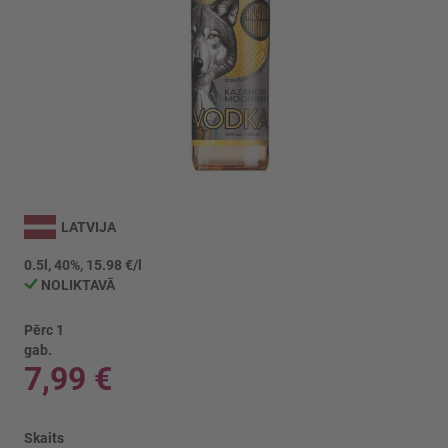
Iet
uz
LATVIJA
galerijas
sākumu
0.5l, 40%, 15.98 €/l
NOLIKTAVĀ
Pērc 1
gab.
7,99 €
Skaits