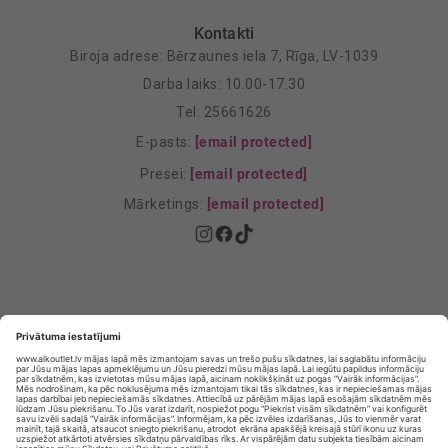
Kontakti
Biroja adrese: Bērzaunes iela 7, Rīga, LV-1039
Darba laiks: 10.00-17.30
Tel: 25661626
E-pasts:
[email protected]
Presei:
[email protected]
Mārketings:
[email protected]
Privātuma politika
Privātuma Iestatījumi
E-veikala lietošanas noteikumi