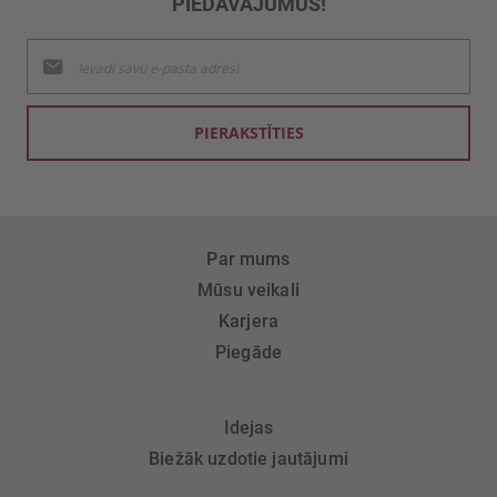
PIEDĀVĀJUMUS!
Pieteikties
jaunumu
saņemšanai:
PIERAKSTĪTIES
Par mums
Mūsu veikali
Karjera
Piegāde
Idejas
Biežāk uzdotie jautājumi