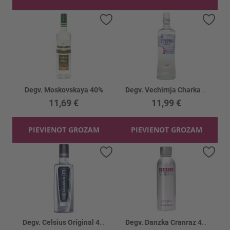
Pievienot vēlmju sarakstam
Piev
Degv. Moskovskaya 40%
Degv. Vechirnja Charka Na moloke 40%
11,69 €
11,99 €
PIEVIENOT GROZAM
PIEVIENOT GROZAM
Pievienot vēlmju sarakstam
Piev
Degv. Celsius Original 40%
Degv. Danzka Cranraz 40%