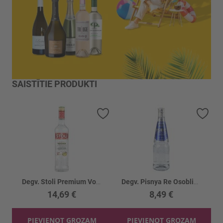
SAISTĪTIE PRODUKTI
Pievienot vēlmju sarakstam
Piev
Degv. Stoli Premium Vodka 40%
Degv. Pisnya Re Osobliva 40%
14,69 €
8,49 €
PIEVIENOT GROZAM
PIEVIENOT GROZAM