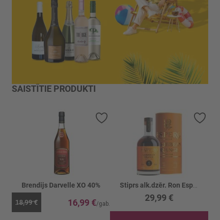
SAISTĪTIE PRODUKTI
Pievienot vēlmju sarakstam
Piev
Brendijs Darvelle XO 40%
Stiprs alk.dzēr. Ron Espero Carib. Orange 40%
29,99 €
16,99 €
18,99 €