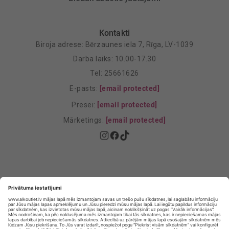
Kontakti
Biroja adrese: Bērzaunes iela 7, Rīga, LV-1039
Darba laiks: 10.00-17.30
Tel: 25661626
E-pasts:
[email protected]
Presei:
[email protected]
Mārketings:
[email protected]
Privātuma politika
Privātuma Iestatījumi
E-veikala lietošanas noteikumi