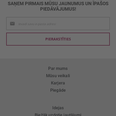
SAŅEM PIRMAIS MŪSU JAUNUMUS UN ĪPAŠOS
PIEDĀVĀJUMUS!
Pieteikties
jaunumu
saņemšanai:
PIERAKSTĪTIES
Par mums
Mūsu veikali
Karjera
Piegāde
Idejas
Biežāk uzdotie jautājumi