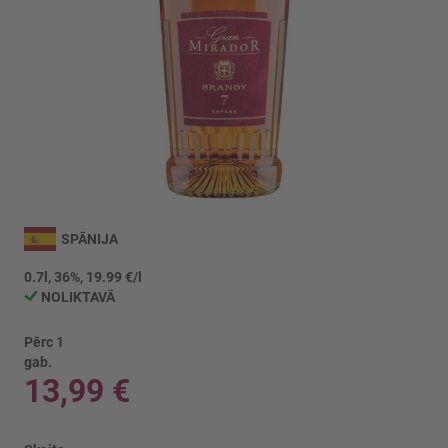
Iet
uz
SPĀNIJA
galerijas
sākumu
0.7l, 36%, 19.99 €/l
NOLIKTAVĀ
Pērc 1
gab.
13,99 €