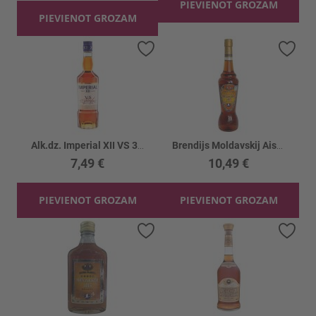
PIEVIENOT GROZAM
PIEVIENOT GROZAM
Pievienot vēlmju sarakstam
Piev
Alk.dz. Imperial XII VS 30%
Brendijs Moldavskij Aist 38%
7,49 €
10,49 €
PIEVIENOT GROZAM
PIEVIENOT GROZAM
Pievienot vēlmju sarakstam
Piev