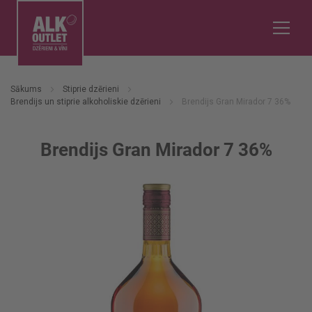
Sākums
Stiprie dzērieni
Brendijs un stiprie alkoholiskie dzērieni
Brendijs Gran Mirador 7 36%
Brendijs Gran Mirador 7 36%
Iet
uz
galerijas
beigām