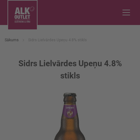
Sākums
Sidrs Lielvārdes Upeņu 4.8% stikls
Sidrs Lielvārdes Upeņu 4.8%
stikls
Iet
uz
galerijas
beigām