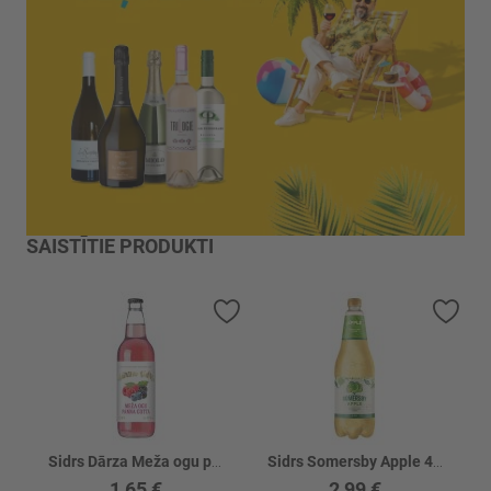
SAISTĪTIE PRODUKTI
Pievienot vēlmju sarakstam
Piev
Sidrs Dārza Meža ogu panna cotta 5.5% stikls
Sidrs Somersby Apple 4.5% PET
1,65 €
2,99 €