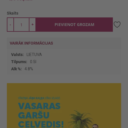
Skaits
-
+
PIEVIENOT GROZAM
VAIRĀK INFORMĀCIJAS
Vairāk
LIETUVA
informācijas
0.5l
4.8%