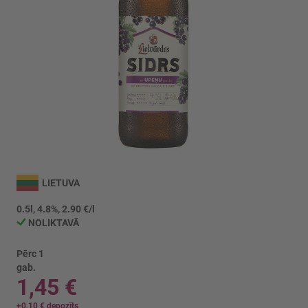
Iet
uz
LIETUVA
galerijas
sākumu
0.5l, 4.8%, 2.90 €/l
NOLIKTAVĀ
Pērc 1
gab.
1,45 €
+
0,10 €
depozīts