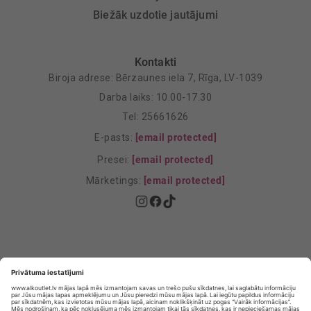
Biežāk uzdotie jautājumi
Kontakti
Biroja adrese: Bērzaunes iela 7, Rīga, LV-1039
Darba laiks: 10.00-17.30
Tel: 25661626
E-pasts:
[email protected]
Presei:
[email protected]
Mārketings:
[email protected]
Privātuma politika
Privātuma Iestatījumi
E-veikala lietošanas noteikumi