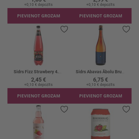
+
0,10 €
depozīts
+
0,10 €
depozīts
PIEVIENOT GROZAM
PIEVIENOT GROZAM
Pievienot vēlmju sarakstam
Piev
Sidrs Fizz Strawbery 4.5% PET
Sidrs Abavas Ābolu Bruts Premium 8.5% stikls
2,45 €
6,75 €
+
0,10 €
depozīts
+
0,10 €
depozīts
PIEVIENOT GROZAM
PIEVIENOT GROZAM
Pievienot vēlmju sarakstam
Piev