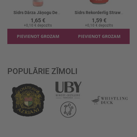
Sidrs Dārza Jāņogu Debesmanna 5.5% stikls
Sidrs Rekorderlig Strawberry/lime 4.5% CAN
1,65 €
1,59 €
+
0,10 €
depozīts
+
0,10 €
depozīts
PIEVIENOT GROZAM
PIEVIENOT GROZAM
POPULĀRIE ZĪMOLI