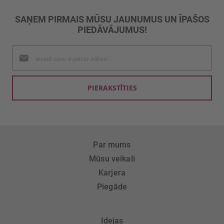
SAŅEM PIRMAIS MŪSU JAUNUMUS UN ĪPAŠOS
PIEDĀVĀJUMUS!
Pieteikties
jaunumu
saņemšanai:
PIERAKSTĪTIES
Par mums
Mūsu veikali
Karjera
Piegāde
Idejas