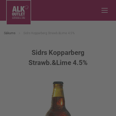
Sākums
Sidrs Kopparberg Strawb.&Lime 4.5%
Sidrs Kopparberg
Strawb.&Lime 4.5%
Iet
uz
galerijas
beigām