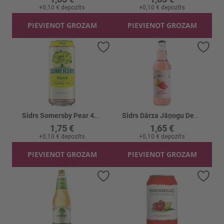
+
0,10 €
depozīts
+
0,10 €
depozīts
PIEVIENOT GROZAM
PIEVIENOT GROZAM
Pievienot vēlmju sarakstam
Piev
Sidrs Somersby Pear 4.5% CAN
Sidrs Dārza Jāņogu Debesmanna 5.5% stikls
1,75 €
1,65 €
+
0,10 €
depozīts
+
0,10 €
depozīts
PIEVIENOT GROZAM
PIEVIENOT GROZAM
Pievienot vēlmju sarakstam
Piev