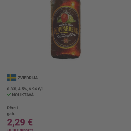
Iet
uz
ZVIEDRIJA
galerijas
sākumu
0.33l, 4.5%, 6.94 €/l
NOLIKTAVĀ
Pērc 1
gab.
2,29 €
+
0,10 €
depozīts