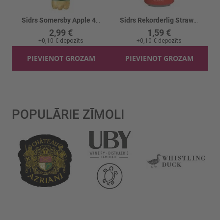
Sidrs Somersby Apple 4.5% PET
Sidrs Rekorderlig Strawberry/lime 4.5% CAN
2,99 €
1,59 €
+
0,10 €
depozīts
+
0,10 €
depozīts
PIEVIENOT GROZAM
PIEVIENOT GROZAM
POPULĀRIE ZĪMOLI