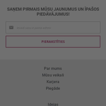
SAŅEM PIRMAIS MŪSU JAUNUMUS UN ĪPAŠOS
PIEDĀVĀJUMUS!
Pieteikties
jaunumu
saņemšanai:
PIERAKSTĪTIES
Par mums
Mūsu veikali
Karjera
Piegāde
Idejas