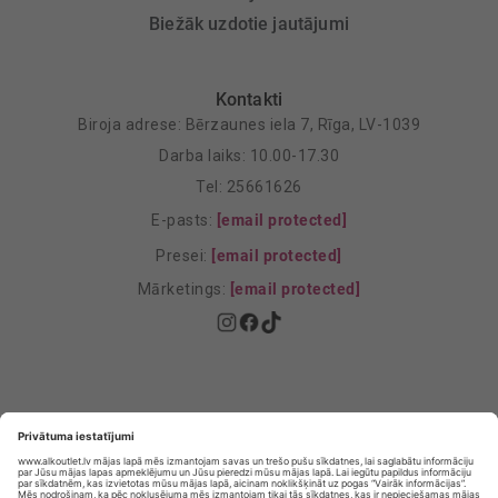
Biežāk uzdotie jautājumi
Kontakti
Biroja adrese: Bērzaunes iela 7, Rīga, LV-1039
Darba laiks: 10.00-17.30
Tel: 25661626
E-pasts:
[email protected]
Presei:
[email protected]
Mārketings:
[email protected]
Privātuma politika
Privātuma Iestatījumi
E-veikala lietošanas noteikumi