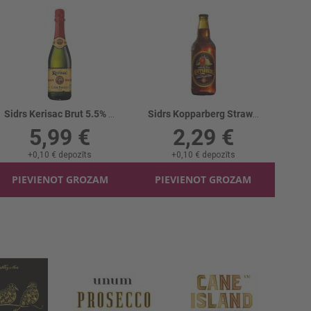
Sidrs Kerisac Brut 5.5% stikls
Sidrs Kopparberg Strawb.&Lime 4.5%
5,99 €
2,29 €
+
0,10 €
depozīts
+
0,10 €
depozīts
PIEVIENOT GROZAM
PIEVIENOT GROZAM