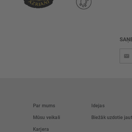
SAŅE
Pieteik
jaunu
saņem
Par mums
Idejas
Mūsu veikali
Biežāk uzdotie jau
Karjera