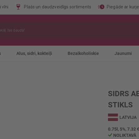
 vīni
Plašs un daudzveidīgs sortiments
Piegāde ar kurj
s
Alus, sidri, kokteiļi
Bezalkoholiskie
Jaunumi
SIDRS A
STIKLS
LATVIJA
0.75l, 5%, 7.32 €
NOLIKTAVĀ