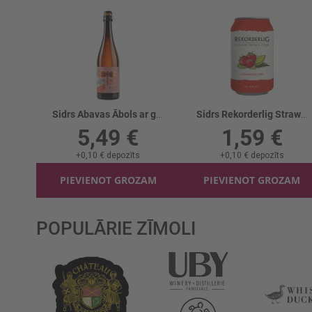
Sidrs Abavas Ābols ar greipfrūtu 5% stikls
Sidrs Rekorderlig Strawberry/lime 4.5% CAN
5,49 €
1,59 €
+
0,10 €
depozīts
+
0,10 €
depozīts
PIEVIENOT GROZAM
PIEVIENOT GROZAM
POPULĀRIE ZĪMOLI