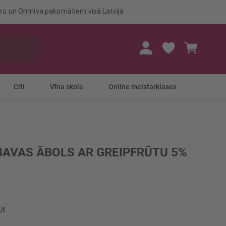
eru un Omniva pakomātiem visā Latvijā
Mans gr
Citi
Vīna skola
Online meistarklases
BAVAS ĀBOLS AR GREIPFRŪTU 5%
/l