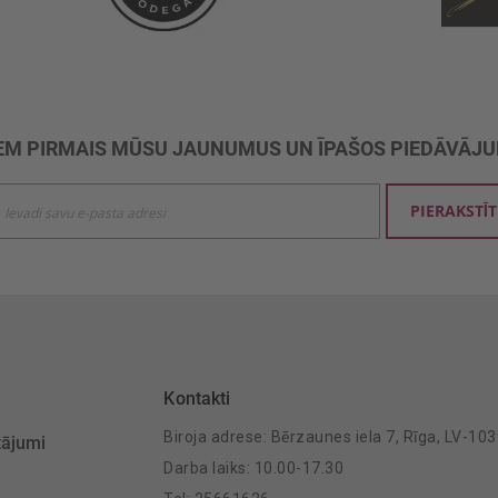
M PIRMAIS MŪSU JAUNUMUS UN ĪPAŠOS PIEDĀVĀJ
ties
PIERAKSTĪT
mu
šanai:
Kontakti
Biroja adrese: Bērzaunes iela 7, Rīga, LV-10
tājumi
Darba laiks: 10.00-17.30