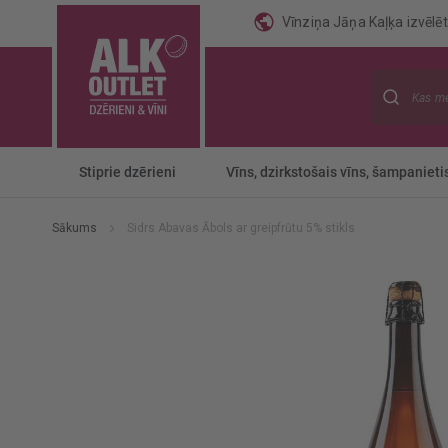
Vīnziņa Jāņa Kaļķa izvēlēti
Meklēt
Stiprie dzērieni
Vīns, dzirkstošais vīns, šampanieti
Sākums
Sidrs Abavas Ābols ar greipfrūtu 5% stikls
Iet
uz
galerijas
beigām