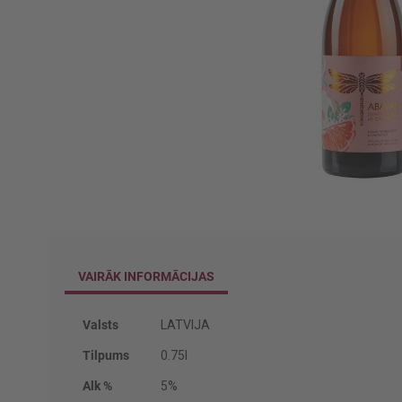
Iet
uz
galerijas
sākumu
VAIRĀK INFORMĀCIJAS
Vairāk
Valsts
LATVIJA
informācijas
Tilpums
0.75l
Alk %
5%