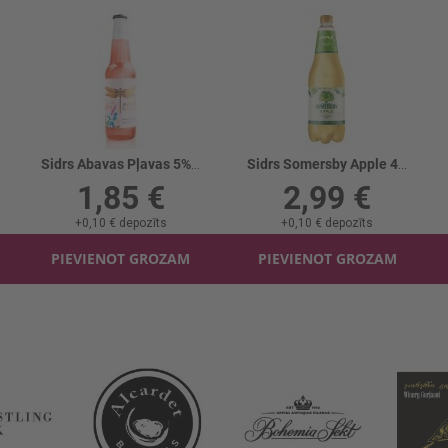
Sidrs Abavas Pļavas 5% stikls
Sidrs Somersby Apple 4.5% PET
1,85 €
2,99 €
+
0,10 €
depozīts
+
0,10 €
depozīts
PIEVIENOT GROZAM
PIEVIENOT GROZAM