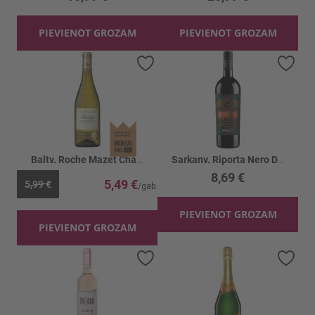
PIEVIENOT GROZAM
PIEVIENOT GROZAM
Pievienot vēlmju sarakstam
Piev
Baltv. Roche Mazet Chardonnay 13%
Sarkanv. Riporta Nero D' Avola Appassite 13%
8,69 €
5,49 €
5,99 €
PIEVIENOT GROZAM
PIEVIENOT GROZAM
Pievienot vēlmju sarakstam
Piev