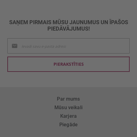
SAŅEM PIRMAIS MŪSU JAUNUMUS UN ĪPAŠOS
PIEDĀVĀJUMUS!
Pieteikties
jaunumu
saņemšanai:
PIERAKSTĪTIES
Par mums
Mūsu veikali
Karjera
Piegāde