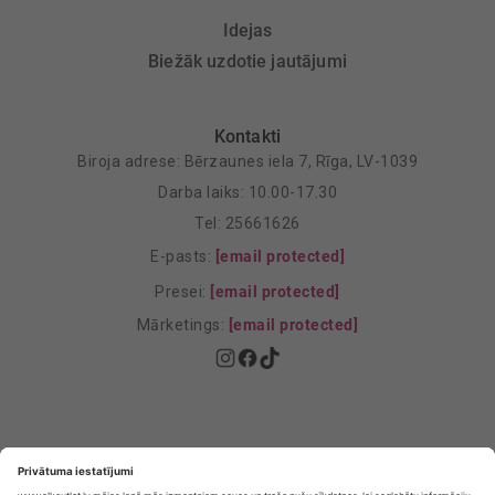
Idejas
Biežāk uzdotie jautājumi
Kontakti
Biroja adrese: Bērzaunes iela 7, Rīga, LV-1039
Darba laiks: 10.00-17.30
Tel: 25661626
E-pasts:
[email protected]
Presei:
[email protected]
Mārketings:
[email protected]
Privātuma politika
Privātuma Iestatījumi