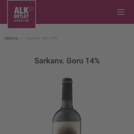
Sākums
Sarkanv. Goru 14%
Sarkanv. Goru 14%
Iet
uz
galerijas
beigām