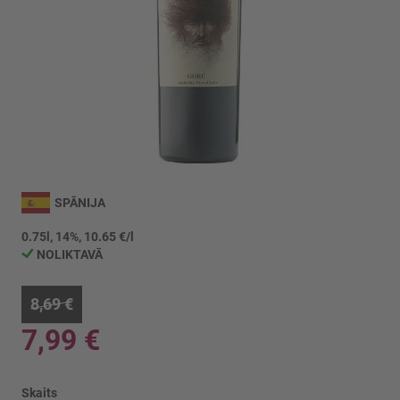
Iet
uz
SPĀNIJA
galerijas
sākumu
0.75l, 14%, 10.65 €/l
NOLIKTAVĀ
8,69 €
7,99 €
Skaits