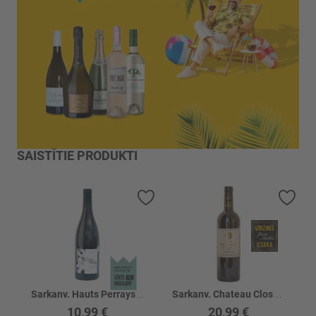
SAISTĪTIE PRODUKTI
Pievienot vēlmju sarakstam
Piev
Sarkanv. Hauts Perrays VSIG Gamay Rouge 11%
Sarkanv. Chateau Clos Hortense 13.5%
10,99 €
20,99 €