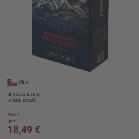
Iet
uz
ČĪLE
galerijas
sākumu
3l, 12.5%, 6.16 €/l
NOLIKTAVĀ
Pērc 1
gab.
18,49 €