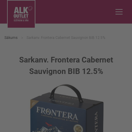
Sākums
Sarkanv. Frontera Cabernet Sauvignon BIB 12.5%
Sarkanv. Frontera Cabernet
Sauvignon BIB 12.5%
Iet
uz
galerijas
beigām