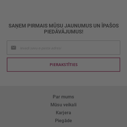
SAŅEM PIRMAIS MŪSU JAUNUMUS UN ĪPAŠOS
PIEDĀVĀJUMUS!
Pieteikties
jaunumu
saņemšanai:
PIERAKSTĪTIES
Par mums
Mūsu veikali
Karjera
Piegāde