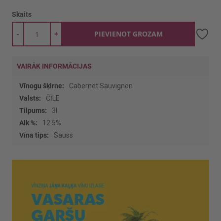
Skaits
-
+
PIEVIENOT GROZAM
VAIRĀK INFORMĀCIJAS
Vairāk
Cabernet Sauvignon
informācijas
ČĪLE
3l
12.5%
Sauss