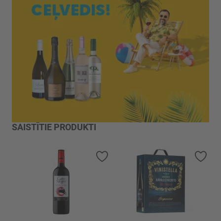
SAISTĪTIE PRODUKTI
Pievienot vēlmju sarakstam
Piev