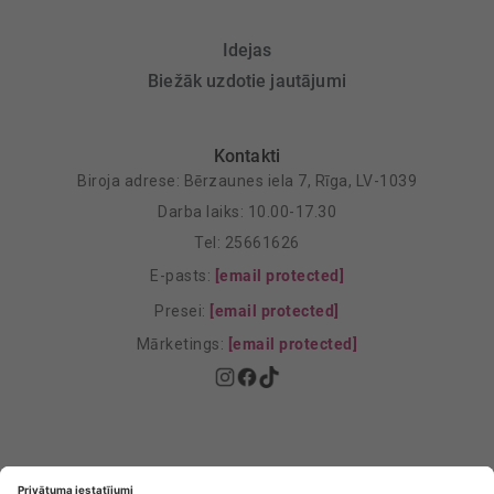
Idejas
Biežāk uzdotie jautājumi
Kontakti
Biroja adrese: Bērzaunes iela 7, Rīga, LV-1039
Darba laiks: 10.00-17.30
Tel: 25661626
E-pasts:
[email protected]
Presei:
[email protected]
Mārketings:
[email protected]
Privātuma politika