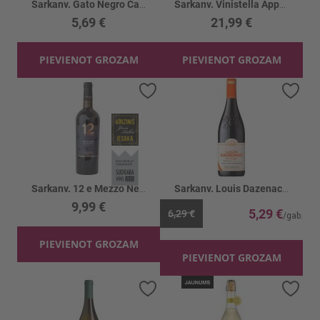
Sarkanv. Gato Negro Cabernet Sauvignon 13%
Sarkanv. Vinistella Appassimento BIO 14%
5,69 €
21,99 €
PIEVIENOT GROZAM
PIEVIENOT GROZAM
Pievienot vēlmju sarakstam
Piev
Sarkanv. 12 e Mezzo Neg. del Salento 12.5%
Sarkanv. Louis Dazenac 12.5%
9,99 €
5,29 €
6,29 €
PIEVIENOT GROZAM
PIEVIENOT GROZAM
Pievienot vēlmju sarakstam
Piev