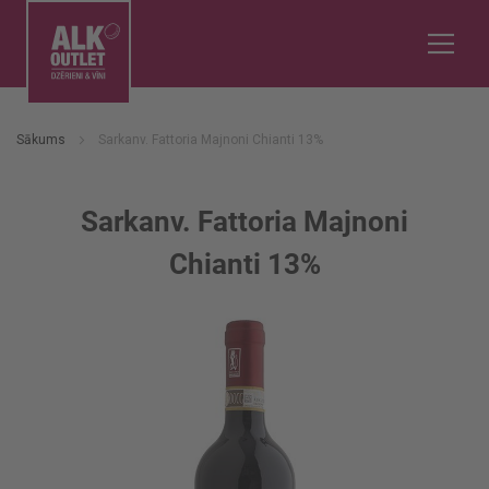
Sākums
Sarkanv. Fattoria Majnoni Chianti 13%
Sarkanv. Fattoria Majnoni
Chianti 13%
Iet
uz
galerijas
beigām