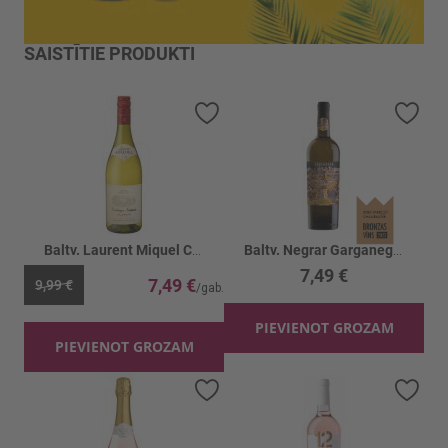
SAISTĪTIE PRODUKTI
Pievienot vēlmju sarakstam
Piev
Baltv. Laurent Miquel Classic White 13%
Baltv. Negrar Garganega Veronese 12%
7,49 €
7,49 €
9,99 €
PIEVIENOT GROZAM
PIEVIENOT GROZAM
Pievienot vēlmju sarakstam
Piev