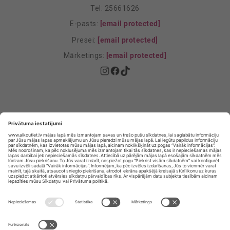
Tel: 25661626
E-pasts:
[email protected]
Presei:
[email protected]
Mārketings:
[email protected]
Privātuma politika
Privātuma Iestatījumi
E-veikala lietošanas noteikumi