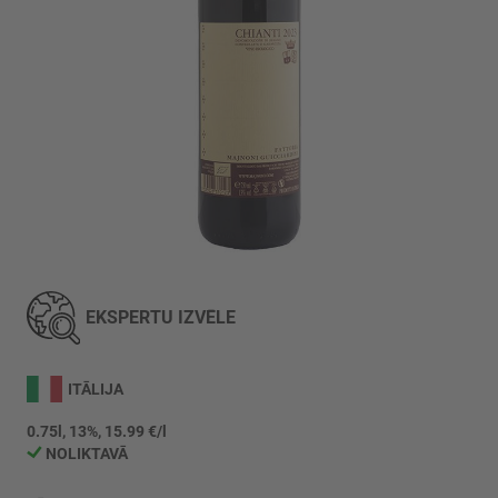
Iet
uz
galerijas
EKSPERTU IZVĒLE
sākumu
ITĀLIJA
0.75l, 13%, 15.99 €/l
NOLIKTAVĀ