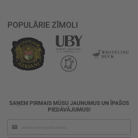
POPULĀRIE ZĪMOLI
SAŅEM PIRMAIS MŪSU JAUNUMUS UN ĪPAŠOS
PIEDĀVĀJUMUS!
Pieteikties
jaunumu
saņemšanai: