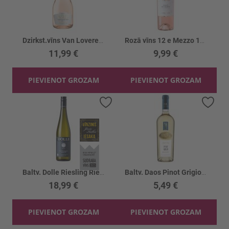
Dzirkst.vīns Van Loveren Chard/Pinot 12.5%
Rozā vīns 12 e Mezzo 12.5%
11,99 €
9,99 €
PIEVIENOT GROZAM
PIEVIENOT GROZAM
Pievienot vēlmju sarakstam
Piev
Baltv. Dolle Riesling Ried Brunng. 12.5%
Baltv. Daos Pinot Grigio 12.5%
18,99 €
5,49 €
PIEVIENOT GROZAM
PIEVIENOT GROZAM