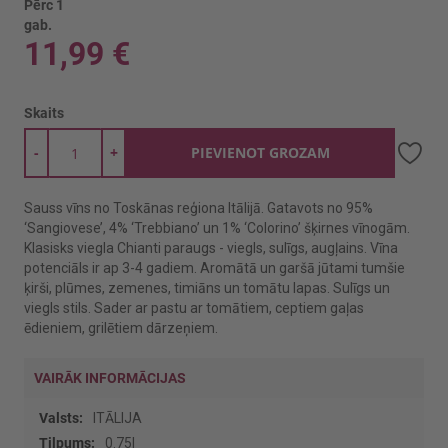
Pērc 1
gab.
11,99 €
Skaits
-
+
PIEVIENOT GROZAM
Sauss vīns no Toskānas reģiona Itālijā. Gatavots no 95%
‘Sangiovese’, 4% ‘Trebbiano’ un 1% ‘Colorino’ šķirnes vīnogām.
Klasisks viegla Chianti paraugs - viegls, sulīgs, augļains. Vīna
potenciāls ir ap 3-4 gadiem. Aromātā un garšā jūtami tumšie
ķirši, plūmes, zemenes, timiāns un tomātu lapas. Sulīgs un
viegls stils. Sader ar pastu ar tomātiem, ceptiem gaļas
ēdieniem, grilētiem dārzeņiem.
VAIRĀK INFORMĀCIJAS
Vairāk
ITĀLIJA
informācijas
0.75l