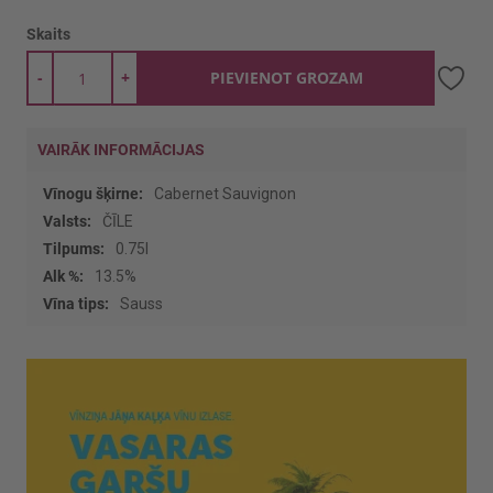
Skaits
-
+
PIEVIENOT GROZAM
VAIRĀK INFORMĀCIJAS
Vairāk
Cabernet Sauvignon
informācijas
ČĪLE
0.75l
13.5%
Sauss