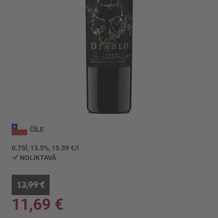
Iet
uz
ČĪLE
galerijas
sākumu
0.75l, 13.5%, 15.59 €/l
NOLIKTAVĀ
13,99 €
11,69 €