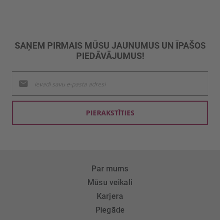
SAŅEM PIRMAIS MŪSU JAUNUMUS UN ĪPAŠOS
PIEDĀVĀJUMUS!
Pieteikties
jaunumu
saņemšanai:
PIERAKSTĪTIES
Par mums
Mūsu veikali
Karjera
Piegāde