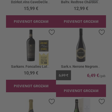
Dzirkst.vīns CaveDeCleeb. CremantAuxer.12.5%
Baltv. Redtree Chardonnay 13.5%
15,99 €
12,99 €
PIEVIENOT GROZAM
PIEVIENOT GROZAM
Pievienot vēlmju sarakstam
Piev
Sarkanv. Foncalieu Latoque 14%
Sark.v. Nerone Negromaro Primitivo 13.5%
10,99 €
6,49 €
6,99 €
PIEVIENOT GROZAM
PIEVIENOT GROZAM
Pievienot vēlmju sarakstam
Piev