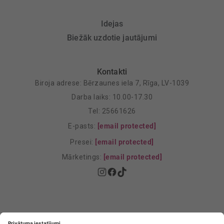
Idejas
Biežāk uzdotie jautājumi
Kontakti
Biroja adrese: Bērzaunes iela 7, Rīga, LV-1039
Darba laiks: 10.00-17.30
Tel: 25661626
E-pasts:
[email protected]
Presei:
[email protected]
Mārketings:
[email protected]
Privātuma politika