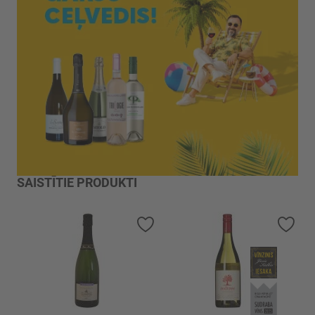
SAISTĪTIE PRODUKTI
Pievienot vēlmju sarakstam
Piev