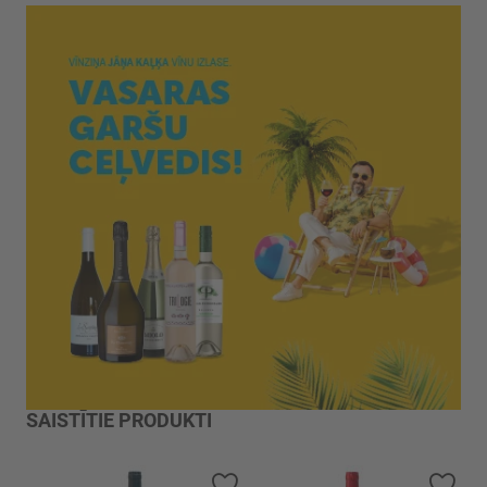
SAISTĪTIE PRODUKTI
Pievienot vēlmju sarakstam
Piev