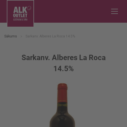
Sākums
Sarkanv. Alberes La Roca 14.5%
Sarkanv. Alberes La Roca
14.5%
Iet
uz
galerijas
beigām