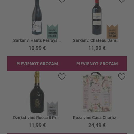
Sarkanv. Hauts Perrays VSIG Gamay Rouge 11%
Sarkanv. Chateau Damas De Montdespic 14%
10,99 €
11,99 €
PIEVIENOT GROZAM
PIEVIENOT GROZAM
Pievienot vēlmju sarakstam
Piev
Dzirkst.vīns Rocca 8 Prosecco 11%
Rozā vīns Casa Charlize Floreale Blush 12%
11,99 €
24,49 €