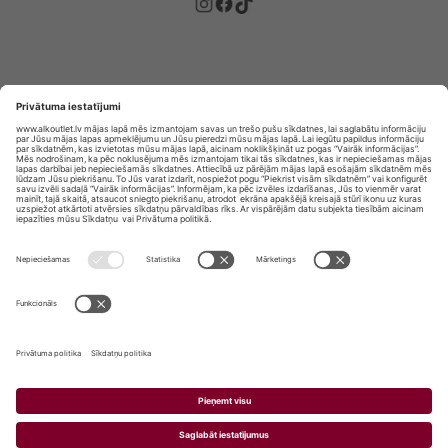
Privātuma politika
Privātuma Iestatījumi
E-veikala lietošanas noteikumi
© SIA „Vita Mārkets” visas tiesības aizsargātas.
ALKOHOLA LIETOŠANA KAITĒ JŪSU VESELĪBAI!
ALKOHOLA PĀRDOŠANA, IEGĀDĀŠANĀS UN
NODOŠANA NEPILNGADĪGĀM PERSONĀM IR
AIZLIEGTA.