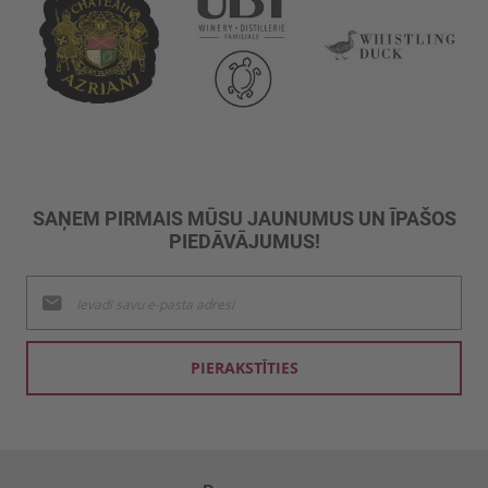
SAŅEM PIRMAIS MŪSU JAUNUMUS UN ĪPAŠOS
PIEDĀVĀJUMUS!
Pieteikties
jaunumu
saņemšanai:
PIERAKSTĪTIES