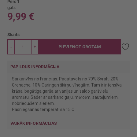
Pērc 1
gab.
9,99 €
Skaits
-
+
PIEVIENOT GROZAM
PAPILDUS INFORMĀCIJA
Sarkanvīns no Francijas. Pagatavots no 70% Syrah, 20%
Grenache, 10% Caringan šķirņu vīnogām. Tam ir intensīva
krāsa, bagātīga garša ar vaniļas un saldo garšvielu
aromātu. Sader ar sarkano gaļu, mērcēm, sautējumiem,
nobriedušiem sieriem.
Pasniegšanas temperatūra 15 C.
VAIRĀK INFORMĀCIJAS