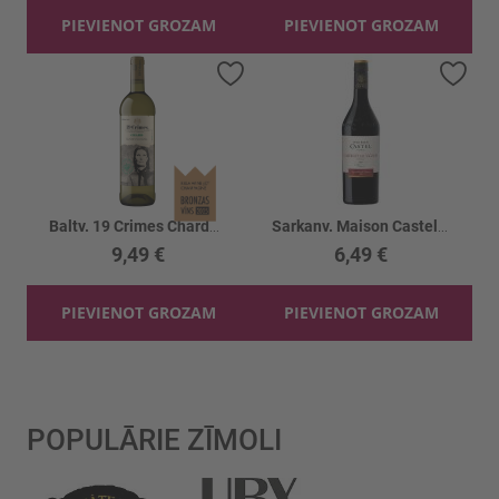
PIEVIENOT GROZAM
PIEVIENOT GROZAM
Pievienot vēlmju sarakstam
Piev
Baltv. 19 Crimes Chardonnay 13%
Sarkanv. Maison Castel Cab.Sauv.12.5%
9,49 €
6,49 €
PIEVIENOT GROZAM
PIEVIENOT GROZAM
POPULĀRIE ZĪMOLI