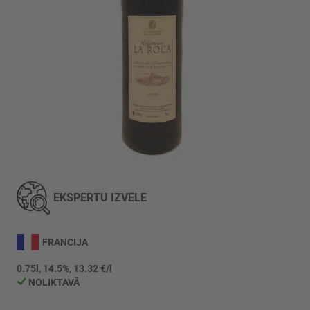
Iet
uz
galerijas
EKSPERTU IZVĒLE
sākumu
FRANCIJA
0.75l, 14.5%, 13.32 €/l
NOLIKTAVĀ