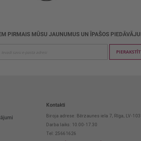
M PIRMAIS MŪSU JAUNUMUS UN ĪPAŠOS PIEDĀVĀJ
ties
PIERAKSTĪT
mu
šanai:
Kontakti
Biroja adrese: Bērzaunes iela 7, Rīga, LV-10
tājumi
Darba laiks: 10.00-17.30
Tel: 25661626