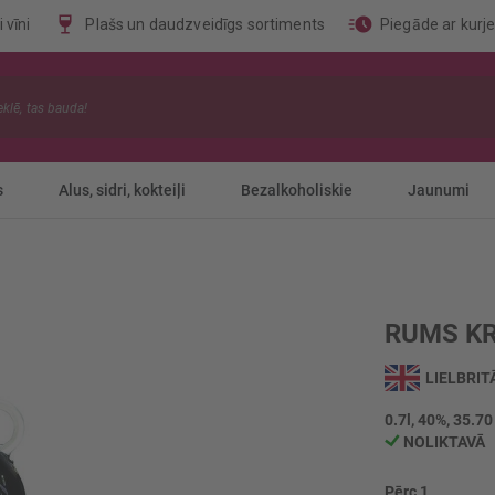
 vīni
Plašs un daudzveidīgs sortiments
Piegāde ar kurj
s
Alus, sidri, kokteiļi
Bezalkoholiskie
Jaunumi
RUMS KR
LIELBRIT
0.7l, 40%, 35.70
NOLIKTAVĀ
Pērc 1