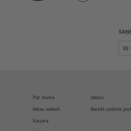
SAŅE
Pieteik
jaunu
saņem
Par mums
Idejas
Mūsu veikali
Biežāk uzdotie jau
Karjera