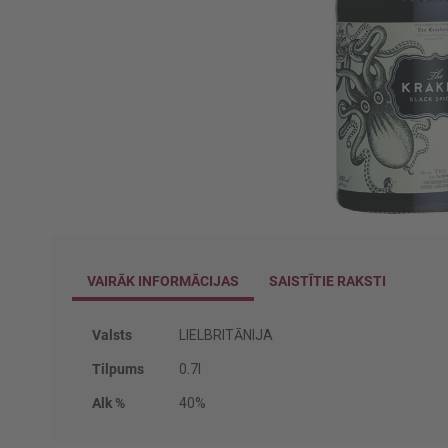
Iet
uz
galerijas
VAIRĀK INFORMĀCIJAS
SAISTĪTIE RAKSTI
sākumu
Vairāk
Valsts
LIELBRITĀNIJA
informācijas
Tilpums
0.7l
Alk %
40%