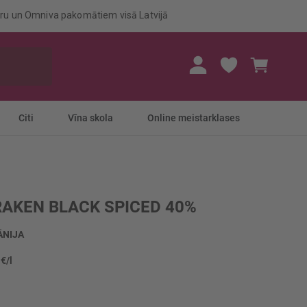
eru un Omniva pakomātiem visā Latvijā
Mans gr
Citi
Vīna skola
Online meistarklases
AKEN BLACK SPICED 40%
ĀNIJA
 €/l