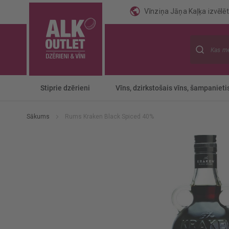
Vīnziņa Jāņa Kaļķa izvēlēti
Meklēt
Stiprie dzērieni
Vīns, dzirkstošais vīns, šampanieti
Sākums
Rums Kraken Black Spiced 40%
Iet
uz
galerijas
beigām