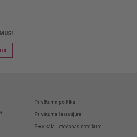
UMUS!
IES
Privātuma politika
39
Privātuma Iestatījumi
E-veikala lietošanas noteikumi