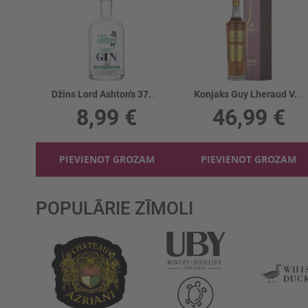
Džins Lord Ashton's 37.5%
Konjaks Guy Lheraud V.S.O.P. Petite 40%
8,99 €
46,99 €
PIEVIENOT GROZAM
PIEVIENOT GROZAM
POPULĀRIE ZĪMOLI