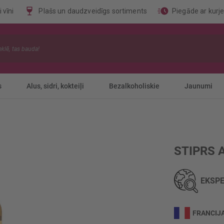
 vīni
Plašs un daudzveidīgs sortiments
Piegāde ar kurj
s
Alus, sidri, kokteiļi
Bezalkoholiskie
Jaunumi
STIPRS 
EKSPE
FRANCIJ