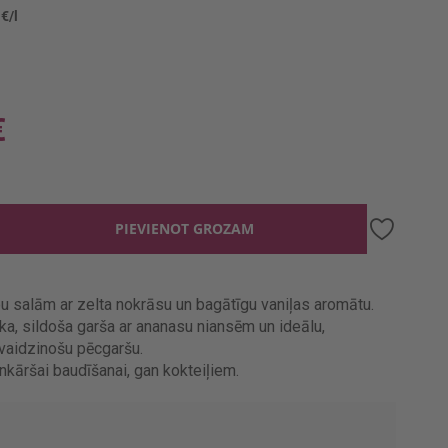
 €/l
€
PIEVIENOT GROZAM
u salām ar zelta nokrāsu un bagātīgu vaniļas aromātu.
ka, sildoša garša ar ananasu niansēm un ideālu,
svaidzinošu pēcgaršu.
nkāršai baudīšanai, gan kokteiļiem.