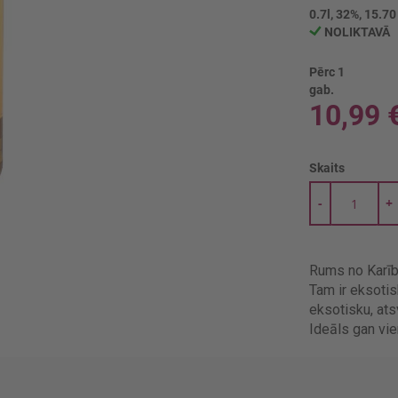
0.7l, 32%, 15.70
NOLIKTAVĀ
Pērc 1
gab.
10,99 
Skaits
-
+
Rums no Karīb
Tam ir eksotis
eksotisku, at
Ideāls gan vie