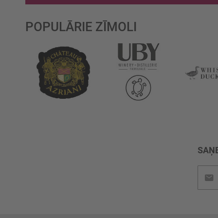
POPULĀRIE ZĪMOLI
SAŅE
Pieteik
jaunu
saņem