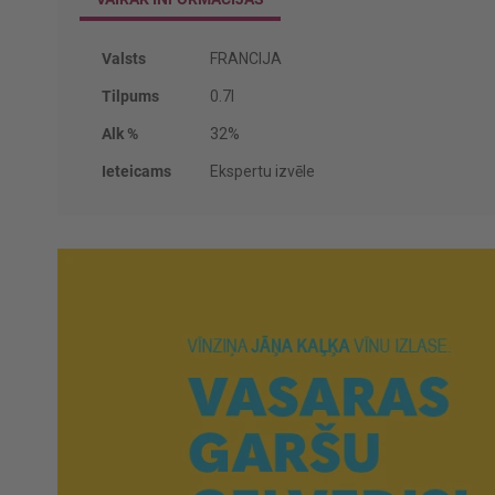
Vairāk
Valsts
FRANCIJA
informācijas
Tilpums
0.7l
Alk %
32%
Ieteicams
Ekspertu izvēle