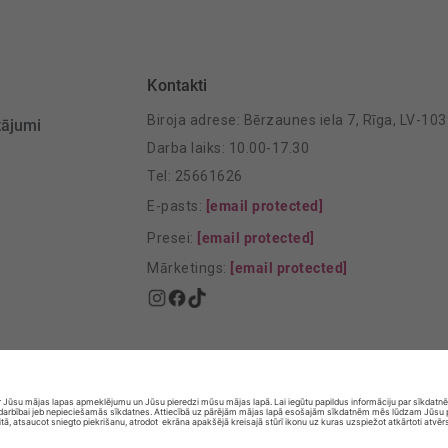
Kontakti
Biroja adrese: Bērzaunes iela 7, Rīga, LV-10
tājumi
Darba laiks: 10.00-17.30
Tel: 25661626
E-pasts:
[email protected]
Presei:
[email protected]
Mārketings:
[email protected]