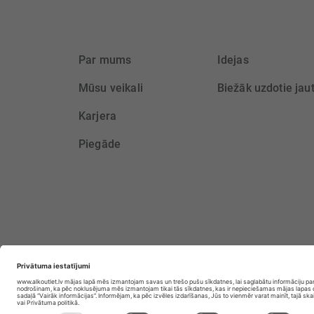
Par mums
Idejas
Mūsu veikali
Biežāk uzdotie jau
Karjera
Piegāde