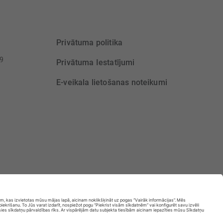
Privātuma politika
39
Privātuma Iestatījumi
E-veikala lietošanas noteikumi