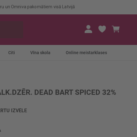
eru un Omniva pakomātiem visā Latvijā
Mans gr
Citi
Vīna skola
Online meistarklases
ALK.DZĒR. DEAD BART SPICED 32%
RTU IZVĒLE
A