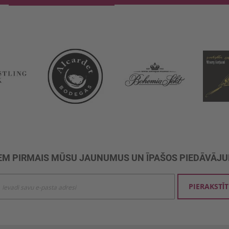
M PIRMAIS MŪSU JAUNUMUS UN ĪPAŠOS PIEDĀVĀJ
ties
PIERAKSTĪT
mu
šanai: