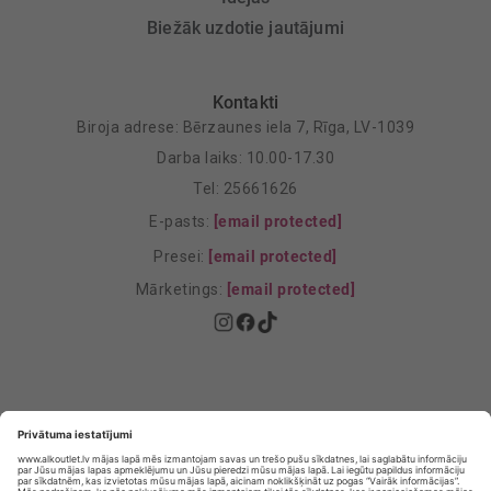
Biežāk uzdotie jautājumi
Kontakti
Biroja adrese: Bērzaunes iela 7, Rīga, LV-1039
Darba laiks: 10.00-17.30
Tel: 25661626
E-pasts:
[email protected]
Presei:
[email protected]
Mārketings:
[email protected]
Privātuma politika
Privātuma Iestatījumi
E-veikala lietošanas noteikumi