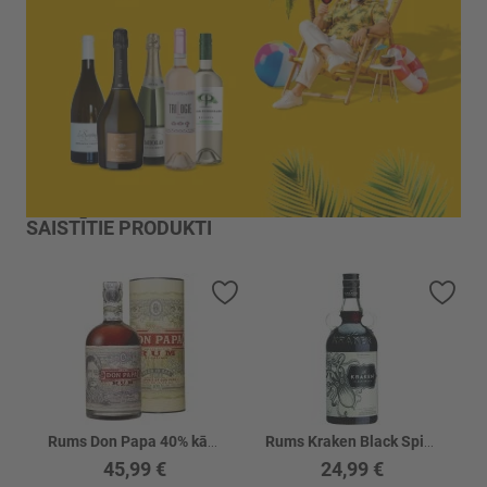
SAISTĪTIE PRODUKTI
Pievienot vēlmju sarakstam
Piev
Rums Don Papa 40% kārbā
Rums Kraken Black Spiced 40%
45,99 €
24,99 €