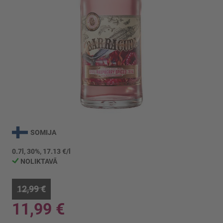
Iet
uz
SOMIJA
galerijas
sākumu
0.7l, 30%, 17.13 €/l
NOLIKTAVĀ
12,99 €
11,99 €