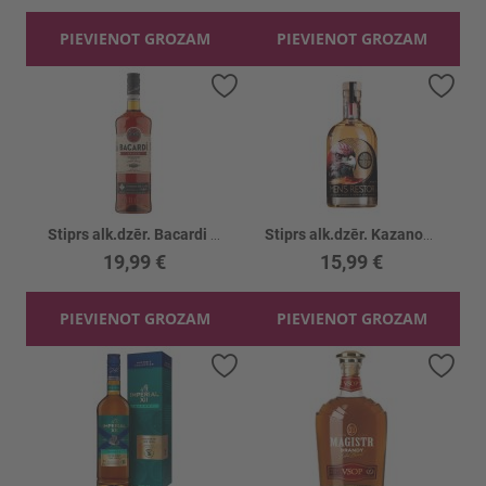
PIEVIENOT GROZAM
PIEVIENOT GROZAM
Pievienot vēlmju sarakstam
Piev
Stiprs alk.dzēr. Bacardi Spiced 35%
Stiprs alk.dzēr. Kazanova Mens Restor 40%
19,99 €
15,99 €
PIEVIENOT GROZAM
PIEVIENOT GROZAM
Pievienot vēlmju sarakstam
Piev