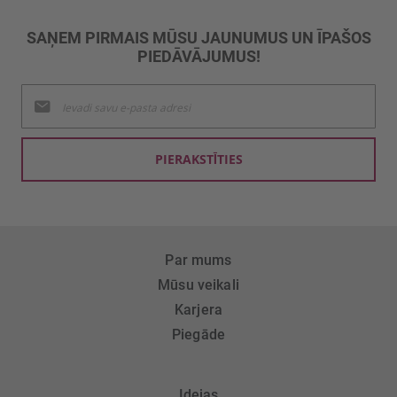
SAŅEM PIRMAIS MŪSU JAUNUMUS UN ĪPAŠOS
PIEDĀVĀJUMUS!
Pieteikties
jaunumu
saņemšanai:
PIERAKSTĪTIES
Par mums
Mūsu veikali
Karjera
Piegāde
Idejas