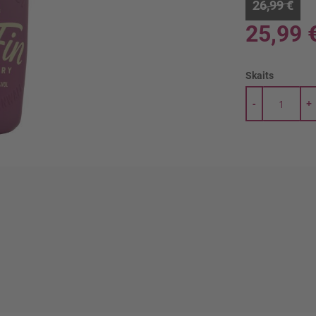
26,99 €
25,99 
Skaits
-
+