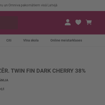
eru un Omniva pakomātiem visā Latvijā
Mans gr
Citi
Vīna skola
Online meistarklases
ĒR. TWIN FIN DARK CHERRY 38%
ĀNIJA
 €/l