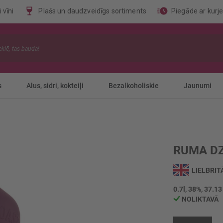
 vīni
Plašs un daudzveidīgs sortiments
Piegāde ar kurj
s
Alus, sidri, kokteiļi
Bezalkoholiskie
Jaunumi
RUMA DZ
LIELBRIT
0.7l, 38%, 37.13
NOLIKTAVĀ