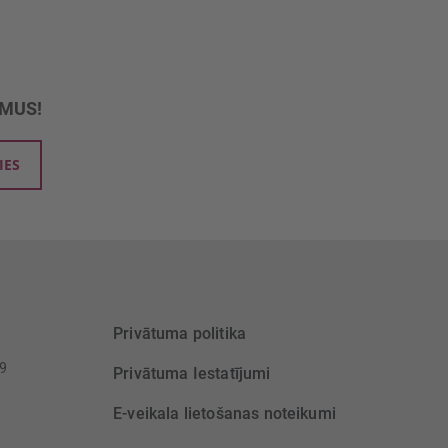
UMUS!
IES
Privātuma politika
39
Privātuma Iestatījumi
E-veikala lietošanas noteikumi