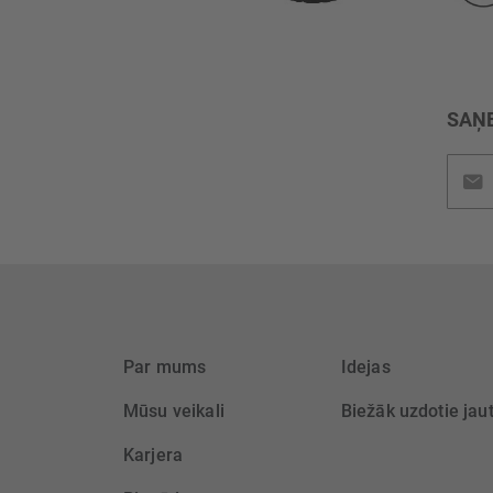
SAŅE
Pieteik
jaunu
saņem
Par mums
Idejas
Mūsu veikali
Biežāk uzdotie jau
Karjera