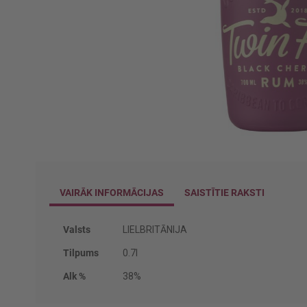
Iet
uz
galerijas
VAIRĀK INFORMĀCIJAS
SAISTĪTIE RAKSTI
sākumu
Vairāk
Valsts
LIELBRITĀNIJA
informācijas
Tilpums
0.7l
Alk %
38%