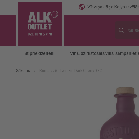
Vīnziņa Jāņa Kaļķa izvēlēti
Meklēt
Stiprie dzērieni
Vīns, dzirkstošais vīns, šampanieti
Sākums
Ruma dzēr. Twin Fin Dark Cherry 38%
Iet
uz
galerijas
beigām