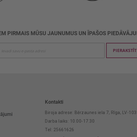
M PIRMAIS MŪSU JAUNUMUS UN ĪPAŠOS PIEDĀVĀJ
ties
PIERAKSTĪT
mu
šanai:
Kontakti
Biroja adrese: Bērzaunes iela 7, Rīga, LV-10
tājumi
Darba laiks: 10.00-17.30
Tel: 25661626