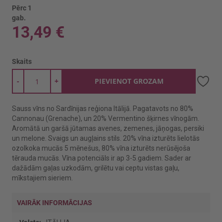
Pērc 1
gab.
13,49 €
Skaits
-
+
PIEVIENOT GROZAM
Sauss vīns no Sardīnijas reģiona Itālijā. Pagatavots no 80%
Cannonau (Grenache), un 20% Vermentino šķirnes vīnogām.
Aromātā un garšā jūtamas avenes, zemenes, jāņogas, persiki
un melone. Svaigs un augļains stils. 20% vīna izturēts lielotās
ozolkoka mucās 5 mēnešus, 80% vīna izturēts nerūsējoša
tērauda mucās. Vīna potenciāls ir ap 3-5.gadiem. Sader ar
dažādām gaļas uzkodām, grilētu vai ceptu vistas gaļu,
mīkstajiem sieriem.
VAIRĀK INFORMĀCIJAS