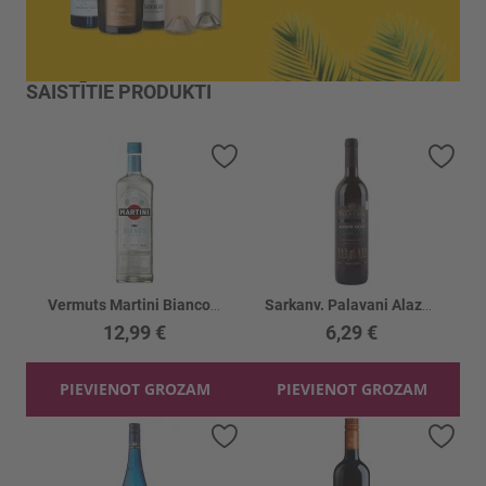
SAISTĪTIE PRODUKTI
Pievienot vēlmju sarakstam
Piev
Vermuts Martini Bianco 15%
Sarkanv. Palavani Alazani Valley 12.5%
12,99 €
6,29 €
PIEVIENOT GROZAM
PIEVIENOT GROZAM
Pievienot vēlmju sarakstam
Piev