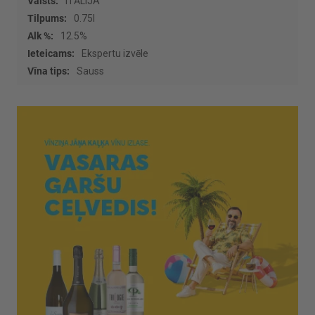
Vairāk
ITĀLIJA
informācijas
0.75l
12.5%
Ekspertu izvēle
Sauss