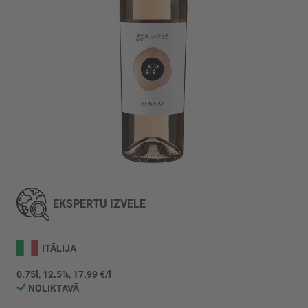
Iet
uz
galerijas
EKSPERTU IZVĒLE
sākumu
ITĀLIJA
0.75l, 12.5%, 17.99 €/l
NOLIKTAVĀ