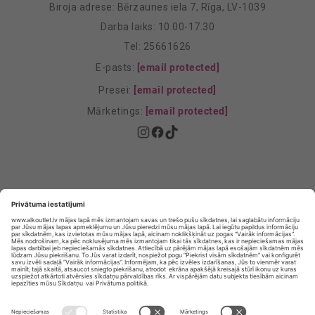
Biroja adrese: Bērzaunes iela 7, Rīga, LV-1039
Darba laiks: 10.00-17.30
Tel: 25661626
E-pasts:
[email protected]
Presei:
[email protected]
Mārketings:
[email protected]
Privātuma politika
Privātuma Iestatījumi
E-veikala lietošanas noteikumi