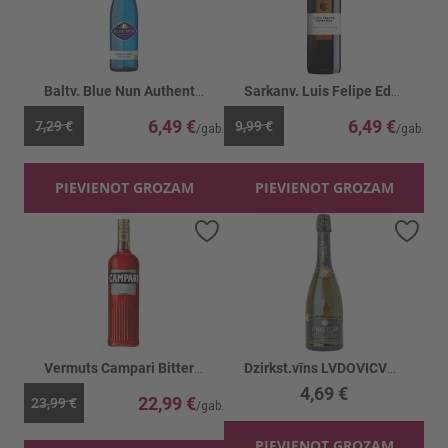
Baltv. Blue Nun Authentic 10%
Sarkanv. Luis Felipe Edwards Cabernet 13.5%
6,49 €
6,49 €
7,29 €
9,99 €
PIEVIENOT GROZAM
PIEVIENOT GROZAM
Pievienot vēlmju sarakstam
Piev
Vermuts Campari Bitter 25%
Dzirkst.vīns LVDOVICVS XIV Brut 11%
4,69 €
22,99 €
23,99 €
PIEVIENOT GROZAM