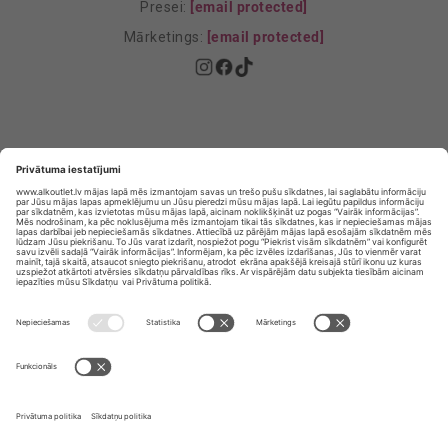
Presei:
[email protected]
Mārketings:
[email protected]
Privātuma politika
Privātuma Iestatījumi
E-veikala lietošanas noteikumi
© SIA „Vita Mārkets” visas tiesības aizsargātas.
ALKOHOLA LIETOŠANA KAITĒ JŪSU VESELĪBAI!