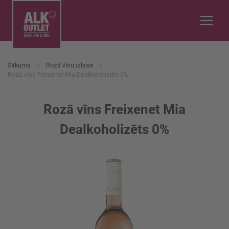
Sākums
Rozā vīnu izlase
Rozā vīns Freixenet Mia Dealkoholizēts 0%
Rozā vīns Freixenet Mia
Dealkoholizēts 0%
Iet
uz
galerijas
beigām