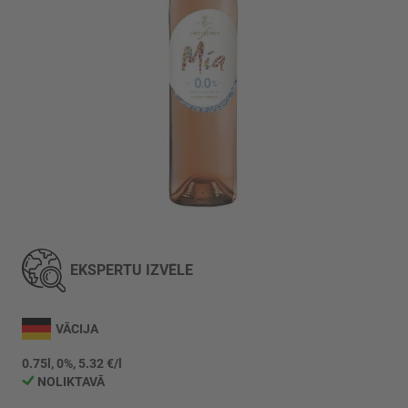
Iet
uz
galerijas
EKSPERTU IZVĒLE
sākumu
VĀCIJA
0.75l, 0%, 5.32 €/l
NOLIKTAVĀ