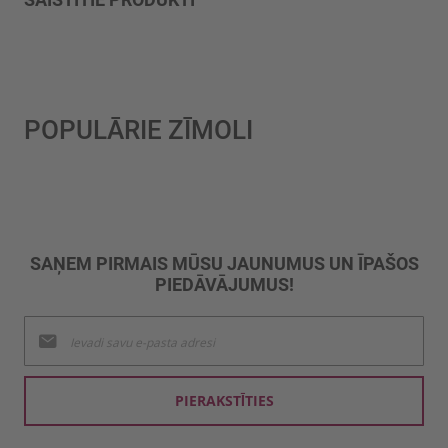
POPULĀRIE ZĪMOLI
SAŅEM PIRMAIS MŪSU JAUNUMUS UN ĪPAŠOS
PIEDĀVĀJUMUS!
Pieteikties
jaunumu
saņemšanai:
PIERAKSTĪTIES