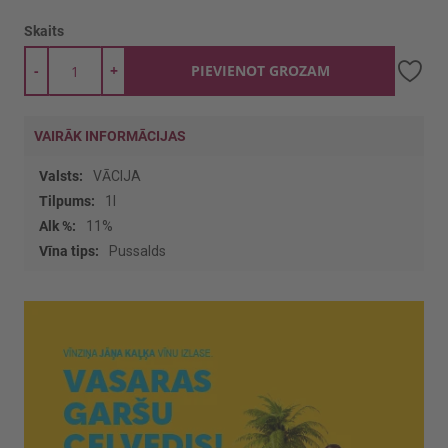
Skaits
-
+
PIEVIENOT GROZAM
VAIRĀK INFORMĀCIJAS
Vairāk
VĀCIJA
informācijas
1l
11%
Pussalds