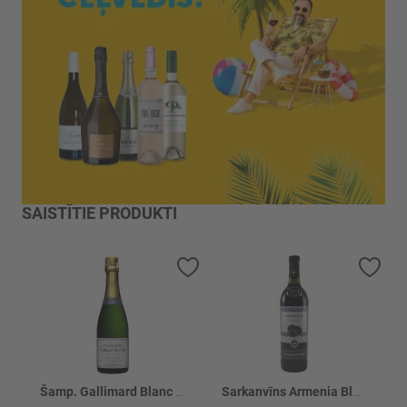
SAISTĪTIE PRODUKTI
Pievienot vēlmju sarakstam
Piev
Šamp. Gallimard Blanc De Noir 12%
Sarkanvīns Armenia Blackberry 12%