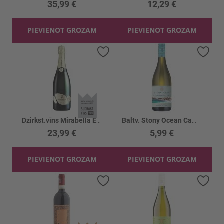
35,99 €
12,29 €
PIEVIENOT GROZAM
PIEVIENOT GROZAM
Pievienot vēlmju sarakstam
Piev
Dzirkst.vīns Mirabella Edea Blanc 12.5%
Baltv. Stony Ocean Camps Sauvignon 12.5%
23,99 €
5,99 €
PIEVIENOT GROZAM
PIEVIENOT GROZAM
Pievienot vēlmju sarakstam
Piev