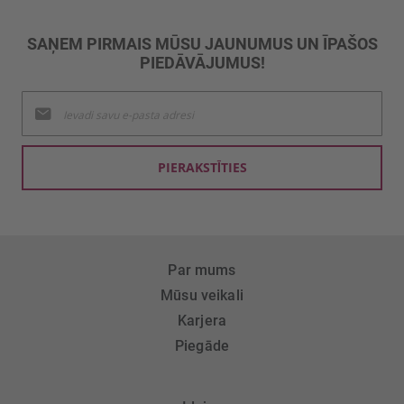
SAŅEM PIRMAIS MŪSU JAUNUMUS UN ĪPAŠOS
PIEDĀVĀJUMUS!
Pieteikties
jaunumu
saņemšanai:
PIERAKSTĪTIES
Par mums
Mūsu veikali
Karjera
Piegāde