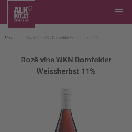
Sākums
Rozā vīns WKN Dornfelder Weissherbst 11%
Rozā vīns WKN Dornfelder
Weissherbst 11%
Iet
uz
galerijas
beigām