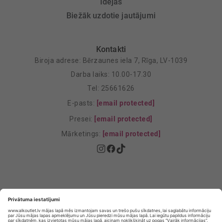
Idejas
Biežāk uzdotie jautājumi
Kontakti
Biroja adrese: Bērzaunes iela 7, Rīga, LV-1039
Darba laiks: 10.00-17.30
Tel: 25661626
E-pasts:
[email protected]
Presei:
[email protected]
Mārketings:
[email protected]
Privātuma politika
Privātuma Iestatījumi
E-veikala lietošanas noteikumi