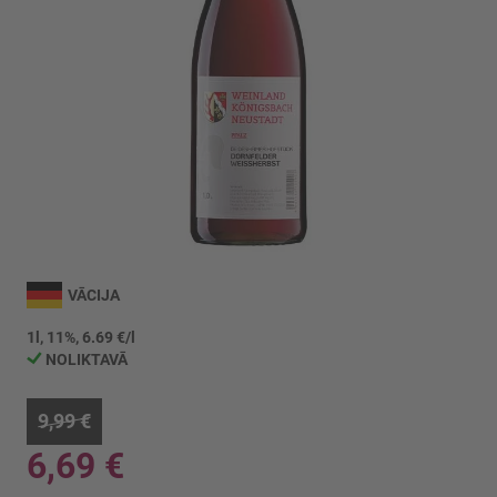
Iet
uz
VĀCIJA
galerijas
sākumu
1l, 11%, 6.69 €/l
NOLIKTAVĀ
9,99 €
6,69 €