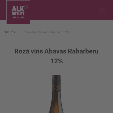
Sākums
Rozā vīns Abavas Rabarberu 12%
Rozā vīns Abavas Rabarberu
12%
Iet
uz
galerijas
beigām