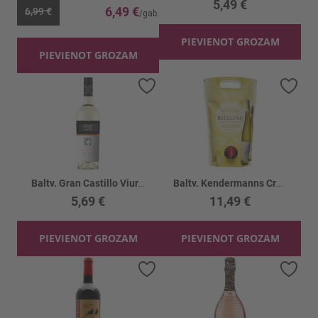
5,49 €
6,49 €
6,99 €
PIEVIENOT GROZAM
PIEVIENOT GROZAM
Pievienot vēlmju sarakstam
Piev
Baltv. Gran Castillo Viura-Chardonnay 11.5%
Baltv. Kendermanns Crafted Collec. Ries. 9.5%
5,69 €
11,49 €
PIEVIENOT GROZAM
PIEVIENOT GROZAM
Pievienot vēlmju sarakstam
Piev