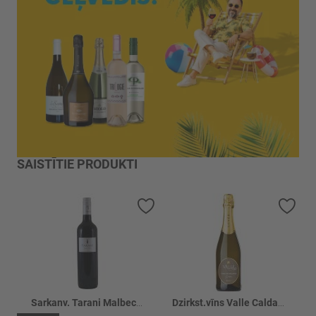
SAISTĪTIE PRODUKTI
Pievienot vēlmju sarakstam
Piev
Sarkanv. Tarani Malbec 12%
Dzirkst.vīns Valle Calda Dolce 9.5%