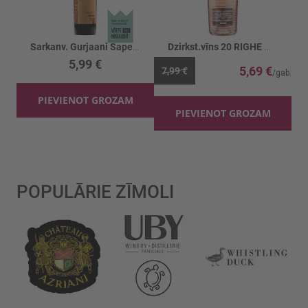
Sarkanv. Gurjaani Saperavi 12.5%
Dzirkst.vīns 20 RIGHE Millesimato rose 11%
5,99 €
5,69 €
7,99 €
PIEVIENOT GROZAM
PIEVIENOT GROZAM
POPULĀRIE ZĪMOLI