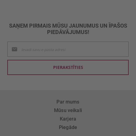
SAŅEM PIRMAIS MŪSU JAUNUMUS UN ĪPAŠOS
PIEDĀVĀJUMUS!
Pieteikties
jaunumu
saņemšanai:
PIERAKSTĪTIES
Par mums
Mūsu veikali
Karjera
Piegāde