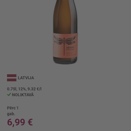
Iet
uz
LATVIJA
galerijas
sākumu
0.75l, 12%, 9.32 €/l
NOLIKTAVĀ
Pērc 1
gab.
6,99 €