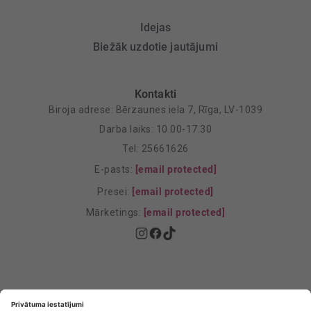
Idejas
Biežāk uzdotie jautājumi
Kontakti
Biroja adrese: Bērzaunes iela 7, Rīga, LV-1039
Darba laiks: 10.00-17.30
Tel: 25661626
E-pasts:
[email protected]
Presei:
[email protected]
Mārketings:
[email protected]
Privātuma politika