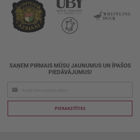
SAŅEM PIRMAIS MŪSU JAUNUMUS UN ĪPAŠOS
PIEDĀVĀJUMUS!
Pieteikties
jaunumu
saņemšanai:
PIERAKSTĪTIES