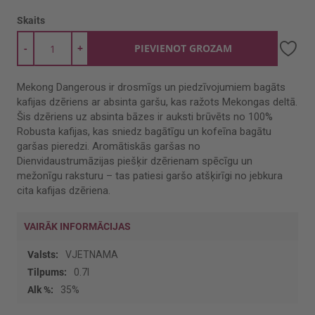
Skaits
-
+
PIEVIENOT GROZAM
Mekong Dangerous ir drosmīgs un piedzīvojumiem bagāts
kafijas dzēriens ar absinta garšu, kas ražots Mekongas deltā.
Šis dzēriens uz absinta bāzes ir auksti brūvēts no 100%
Robusta kafijas, kas sniedz bagātīgu un kofeīna bagātu
garšas pieredzi. Aromātiskās garšas no
Dienvidaustrumāzijas piešķir dzērienam spēcīgu un
mežonīgu raksturu – tas patiesi garšo atšķirīgi no jebkura
cita kafijas dzēriena.
VAIRĀK INFORMĀCIJAS
Vairāk
VJETNAMA
informācijas
0.7l
35%