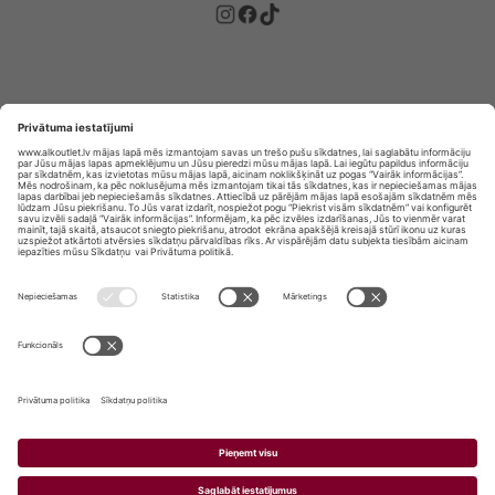
Privātuma politika
Privātuma Iestatījumi
E-veikala lietošanas noteikumi
© SIA „Vita Mārkets” visas tiesības aizsargātas.
ALKOHOLA LIETOŠANA KAITĒ JŪSU VESELĪBAI!
ALKOHOLA PĀRDOŠANA, IEGĀDĀŠANĀS UN
NODOŠANA NEPILNGADĪGĀM PERSONĀM IR
AIZLIEGTA.