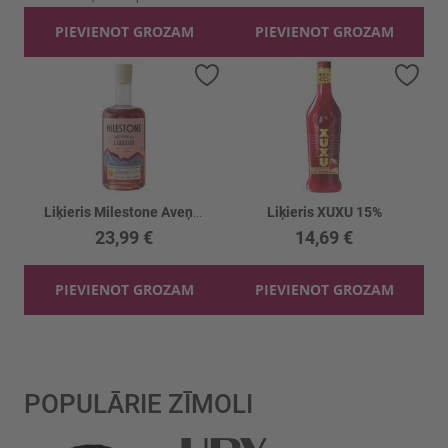
PIEVIENOT GROZAM
PIEVIENOT GROZAM
Pievienot vēlmju sarakstam
Piev
Liķieris Milestone Aveņu 23%
Liķieris XUXU 15%
23,99 €
14,69 €
PIEVIENOT GROZAM
PIEVIENOT GROZAM
POPULĀRIE ZĪMOLI