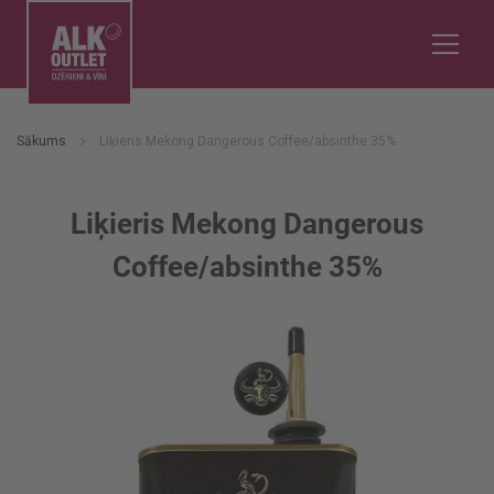
Sākums
Liķieris Mekong Dangerous Coffee/absinthe 35%
Liķieris Mekong Dangerous
Coffee/absinthe 35%
Iet
uz
galerijas
beigām