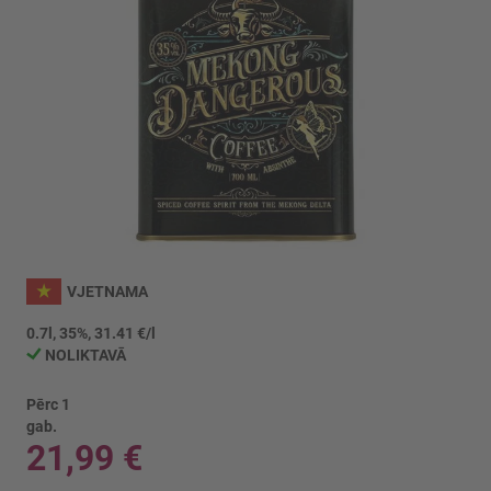
Iet
uz
VJETNAMA
galerijas
sākumu
0.7l, 35%, 31.41 €/l
NOLIKTAVĀ
Pērc 1
gab.
21,99 €