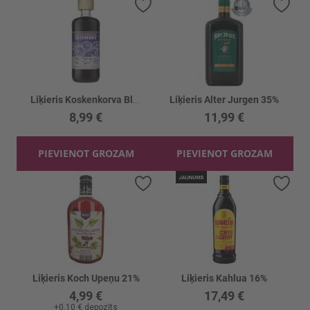
Pievienot vēlmju sarakstam
Piev
Liķieris Koskenkorva Blueberry 21%
Liķieris Alter Jurgen 35%
8,99 €
11,99 €
PIEVIENOT GROZAM
PIEVIENOT GROZAM
Pievienot vēlmju sarakstam
Piev
Liķieris Koch Upeņu 21%
Liķieris Kahlua 16%
4,99 €
17,49 €
+
0,10 €
depozīts