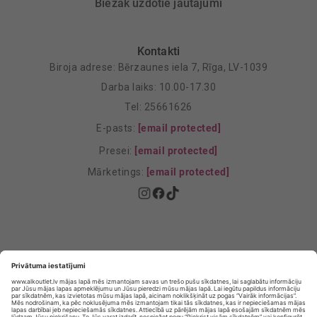
Biežāk uzdotie jautājumi
Kontakti
Biroja adrese: Bērzaunes iela 7, Rīga, LV-1039
Darba laiks: 10.00-17.30
Tel: 25661626
E-pasts:
[email protected]
Presei:
[email protected]
Mārketings:
[email protected]
Privātuma politika
Privātuma Iestatījumi
E-veikala lietošanas noteikumi