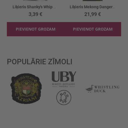
Liķieris Shanky's Whip Black Whiskey 33%
Liķieris Mekong Dangerous Coffee/absinthe 35%
3,39 €
21,99 €
PIEVIENOT GROZAM
PIEVIENOT GROZAM
POPULĀRIE ZĪMOLI