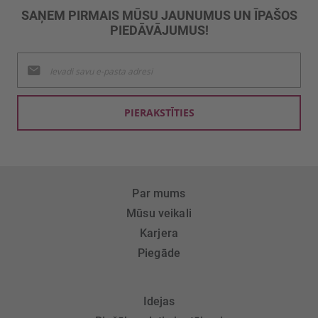
SAŅEM PIRMAIS MŪSU JAUNUMUS UN ĪPAŠOS
PIEDĀVĀJUMUS!
Pieteikties
jaunumu
saņemšanai:
PIERAKSTĪTIES
Par mums
Mūsu veikali
Karjera
Piegāde
Idejas