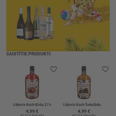
SAISTĪTIE PRODUKTI
Pievienot vēlmju sarakstam
Piev
Liķieris Koch Ķiršu 21%
Liķieris Koch Šokolādes 21%
4,99 €
4,99 €
+
0,10 €
depozīts
+
0,10 €
depozīts