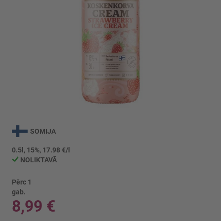
Iet
uz
SOMIJA
galerijas
sākumu
0.5l, 15%, 17.98 €/l
NOLIKTAVĀ
Pērc 1
gab.
8,99 €