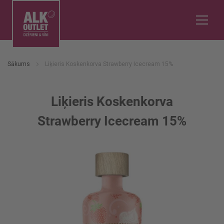
Sākums
Liķieris Koskenkorva Strawberry Icecream 15%
Liķieris Koskenkorva
Strawberry Icecream 15%
Iet
uz
galerijas
beigām