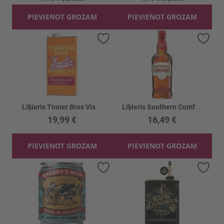
PIEVIENOT GROZAM
PIEVIENOT GROZAM
Pievienot vēlmju sarakstam
Piev
Liķieris Tinner Bros Viskija Blood Orange 22%
Liķieris Southern Comfort 35%
19,99 €
16,49 €
PIEVIENOT GROZAM
PIEVIENOT GROZAM
Pievienot vēlmju sarakstam
Piev