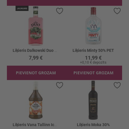
Pievienot vēlmju sarakstam
Piev
Liķieris Dalkowski Duo Zemeņu-krēma 15%
Liķieris Minty 50% PET
7,99 €
11,99 €
+
0,10 €
depozīts
PIEVIENOT GROZAM
PIEVIENOT GROZAM
Pievienot vēlmju sarakstam
Piev
Liķieris Vana Tallinn Ice Cream 16%
Liķieris Moka 30%