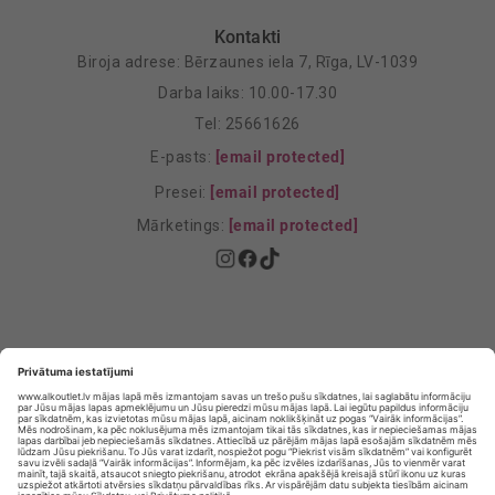
Kontakti
Biroja adrese: Bērzaunes iela 7, Rīga, LV-1039
Darba laiks: 10.00-17.30
Tel: 25661626
E-pasts:
[email protected]
Presei:
[email protected]
Mārketings:
[email protected]
Privātuma politika
Privātuma Iestatījumi
E-veikala lietošanas noteikumi