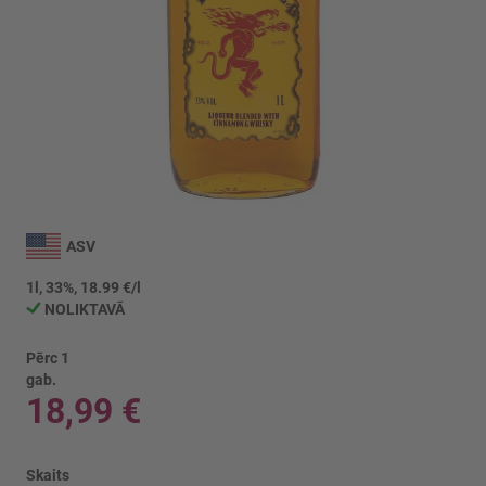
Iet
uz
ASV
galerijas
sākumu
1l, 33%, 18.99 €/l
NOLIKTAVĀ
Pērc 1
gab.
18,99 €
Skaits