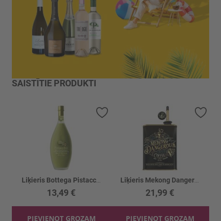
SAISTĪTIE PRODUKTI
Pievienot vēlmju sarakstam
Piev
Liķieris Bottega Pistacchio Bottega17%
Liķieris Mekong Dangerous Coffee/absinthe 35%
13,49 €
21,99 €
PIEVIENOT GROZAM
PIEVIENOT GROZAM