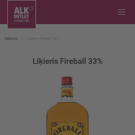
Sākums
Liķieris Fireball 33%
Liķieris Fireball 33%
Iet
uz
galerijas
beigām