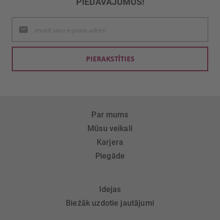
PIEDĀVĀJUMUS!
Pieteikties
jaunumu
saņemšanai:
PIERAKSTĪTIES
Par mums
Mūsu veikali
Karjera
Piegāde
Idejas
Biežāk uzdotie jautājumi