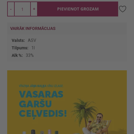
-
+
PIEVIENOT GROZAM
VAIRĀK INFORMĀCIJAS
Vairāk
ASV
informācijas
1l
33%