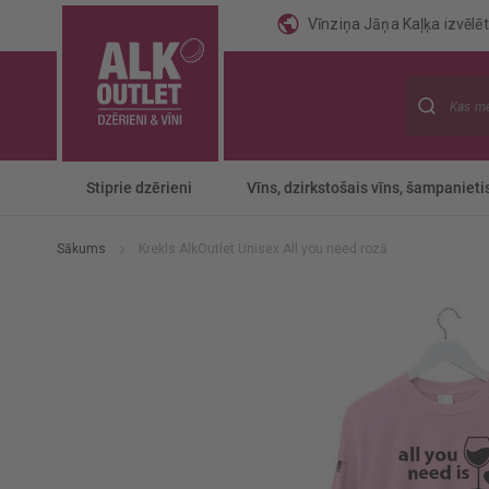
Vīnziņa Jāņa Kaļķa izvēlēti
Meklēt
Stiprie dzērieni
Vīns, dzirkstošais vīns, šampanieti
Sākums
Krekls AlkOutlet Unisex All you need rozā
Iet
uz
galerijas
beigām