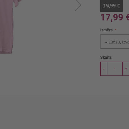
19,99 €
17,99 
Izmērs
Skaits
-
+