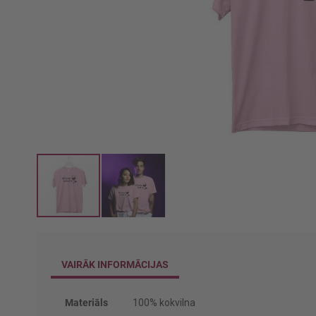
Iet
uz
galerijas
VAIRĀK INFORMĀCIJAS
sākumu
Vairāk
Materiāls
100% kokvilna
informācijas