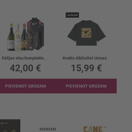
Itālijas vīnu komplekts 4gb
Krekls AlkOutlet Unisex Īsais Meitene ar vīnu 1gb
42,00 €
15,99 €
PIEVIENOT GROZAM
PIEVIENOT GROZAM