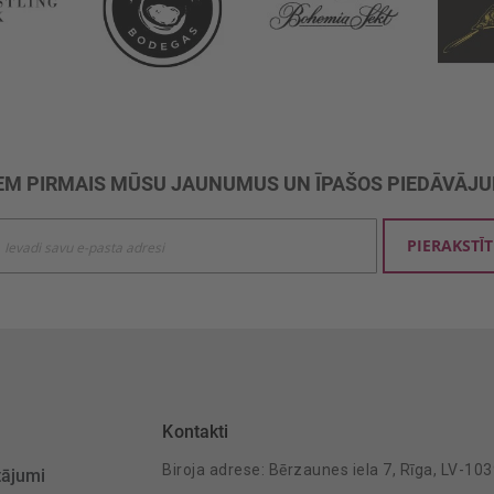
M PIRMAIS MŪSU JAUNUMUS UN ĪPAŠOS PIEDĀVĀJ
ties
PIERAKSTĪT
mu
šanai:
Kontakti
Biroja adrese: Bērzaunes iela 7, Rīga, LV-10
tājumi