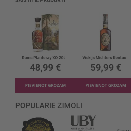
SAISTĪTIE PRODUKTI
Rums Planteray XO 20th Anniversary 40%
Viskijs Michters Kentucky Straight B. 45.7%
48,99 €
59,99 €
PIEVIENOT GROZAM
PIEVIENOT GROZAM
POPULĀRIE ZĪMOLI