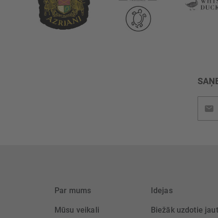
SAŅE
Pieteik
jaunu
saņem
Par mums
Idejas
Mūsu veikali
Biežāk uzdotie jau