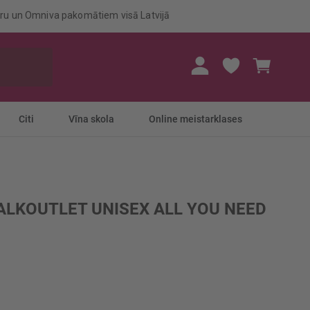
eru un Omniva pakomātiem visā Latvijā
Mans gr
Citi
Vīna skola
Online meistarklases
ALKOUTLET UNISEX ALL YOU NEED