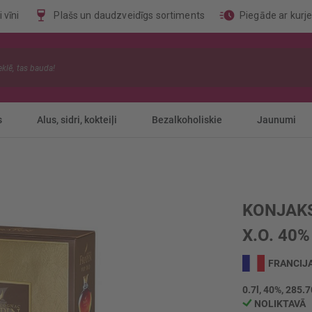
 vīni
Plašs un daudzveidīgs sortiments
Piegāde ar kurj
s
Alus, sidri, kokteiļi
Bezalkoholiskie
Jaunumi
KONJAKS
X.O. 40%
FRANCIJ
0.7l, 40%, 285.7
NOLIKTAVĀ