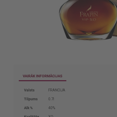
Iet
uz
galerijas
sākumu
VAIRĀK INFORMĀCIJAS
Vairāk
Valsts
FRANCIJA
informācijas
Tilpums
0.7l
Alk %
40%
Kvalitāte
XO