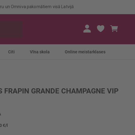
eru un Omniva pakomātiem visā Latvijā
Mans gr
Citi
Vīna skola
Online meistarklases
 FRAPIN GRANDE CHAMPAGNE VIP
A
0 €/l