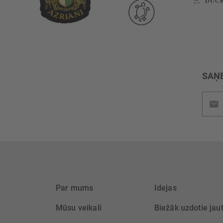
SAŅE
Pieteik
jaunu
saņem
Par mums
Idejas
Mūsu veikali
Biežāk uzdotie jau