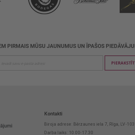
M PIRMAIS MŪSU JAUNUMUS UN ĪPAŠOS PIEDĀVĀJ
ties
PIERAKSTĪT
mu
šanai:
Kontakti
Biroja adrese: Bērzaunes iela 7, Rīga, LV-10
tājumi
Darba laiks: 10.00-17.30