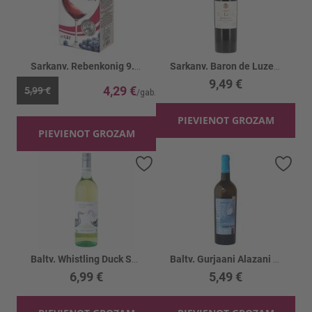
Sarkanv. Rebenkonig 9.5%
Sarkanv. Baron de Luze Cab.Sauv.Merl.13.5%
9,49 €
4,29 €
5,99 €
PIEVIENOT GROZAM
PIEVIENOT GROZAM
Pievienot vēlmju sarakstam
Piev
Baltv. Whistling Duck Semillon Sauvignon 11%
Baltv. Gurjaani Alazani Valley 11.5%
6,99 €
5,49 €