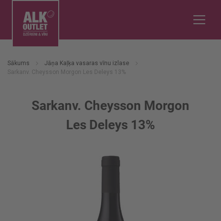
Sākums
Jāņa Kaļķa vasaras vīnu izlase
Sarkanv. Cheysson Morgon Les Deleys 13%
Sarkanv. Cheysson Morgon
Les Deleys 13%
Iet
uz
galerijas
beigām