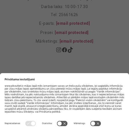
Darba laiks: 10.00-17.30
Tel: 25661626
E-pasts:
[email protected]
Presei:
[email protected]
Mārketings:
[email protected]
Privātuma politika
Privātuma Iestatījumi
E-veikala lietošanas noteikumi