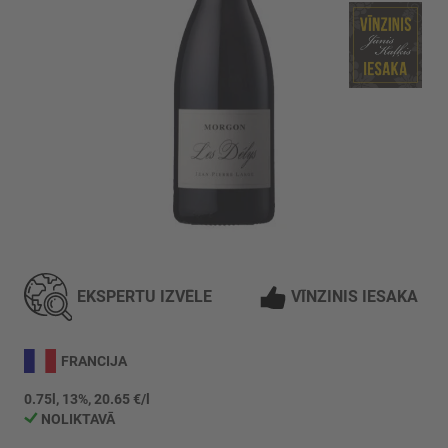
Iet
uz
galerijas
EKSPERTU IZVĒLE
VĪNZINIS IESAKA
sākumu
FRANCIJA
0.75l, 13%, 20.65 €/l
NOLIKTAVĀ