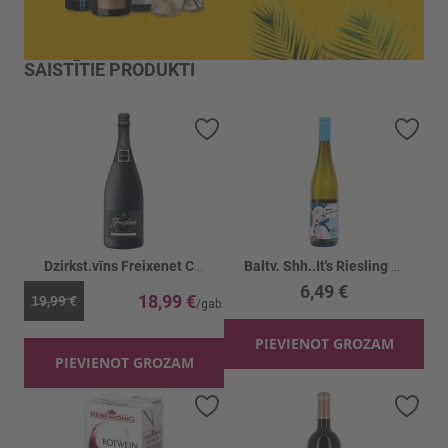
SAISTĪTIE PRODUKTI
Pievienot vēlmju sarakstam
Piev
Dzirkst.vīns Freixenet Cordon Negro 11.5%
Baltv. Shh..It's Riesling Qualitatswein11.5%
6,49 €
18,99 €
19,99 €
PIEVIENOT GROZAM
PIEVIENOT GROZAM
Pievienot vēlmju sarakstam
Piev