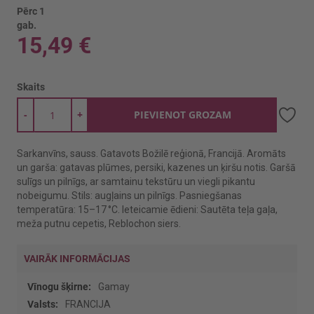
Pērc 1
gab.
15,49 €
Skaits
-
+
PIEVIENOT GROZAM
Sarkanvīns, sauss. Gatavots Božilē reģionā, Francijā. Aromāts
un garša: gatavas plūmes, persiki, kazenes un ķiršu notis. Garšā
sulīgs un pilnīgs, ar samtainu tekstūru un viegli pikantu
nobeigumu. Stils: augļains un pilnīgs. Pasniegšanas
temperatūra: 15–17 °C. Ieteicamie ēdieni: Sautēta teļa gaļa,
meža putnu cepetis, Reblochon siers.
VAIRĀK INFORMĀCIJAS
Vairāk
Gamay
informācijas
FRANCIJA