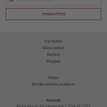
jaunumu
saņemšanai:
PIERAKSTĪTIES
Par mums
Mūsu veikali
Karjera
Piegāde
Idejas
Biežāk uzdotie jautājumi
Kontakti
Biroja adrese: Bērzaunes iela 7, Rīga, LV-1039