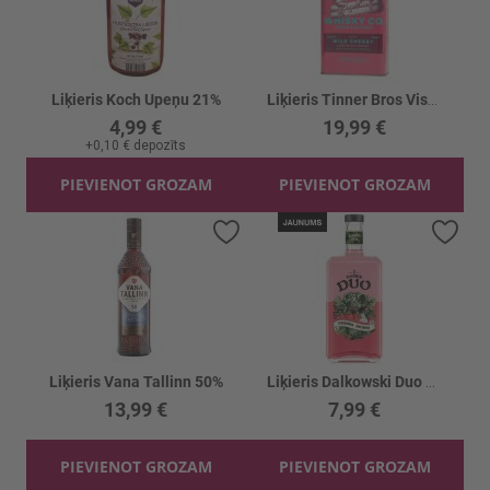
Liķieris Koch Upeņu 21%
Liķieris Tinner Bros Viskija Wild Cherry 22%
4,99 €
19,99 €
+
0,10 €
depozīts
PIEVIENOT GROZAM
PIEVIENOT GROZAM
Pievienot vēlmju sarakstam
Piev
Liķieris Vana Tallinn 50%
Liķieris Dalkowski Duo Zemeņu-krēma 15%
13,99 €
7,99 €
PIEVIENOT GROZAM
PIEVIENOT GROZAM