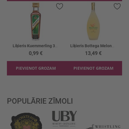
Pievienot vēlmju sarakstam
Piev
Liķieris Kuemmerling 35%
Liķieris Bottega Melone Bottega 28%
0,99 €
13,49 €
PIEVIENOT GROZAM
PIEVIENOT GROZAM
POPULĀRIE ZĪMOLI