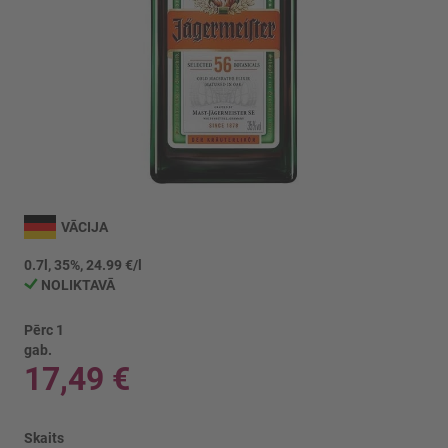
Iet
uz
VĀCIJA
galerijas
sākumu
0.7l, 35%, 24.99 €/l
NOLIKTAVĀ
Pērc 1
gab.
17,49 €
Skaits