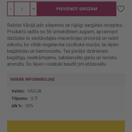
-
+
PIEVIENOT GROZAM
Ražots Vācijā pēc slepenas un rūpīgi sargātas receptes.
Produkts radīts no 56 izmeklētiem augiem, apvienojot
dažādas to sastāvdaļas macerācijas procesā un radot
eliksīru, ko vēlāk nogatavina ozolkoka mucās, lai liķieri
bagātinātu un harmonizētu. Tas piešķir dzērienam
bagātīgu, neatkārtojamu, sabalansētu garšu un lielisku
aromātu. Šo liķieri vislabāk baudīt ļoti atdzesētu.
VAIRĀK INFORMĀCIJAS
Vairāk
VĀCIJA
informācijas
0.7l
35%