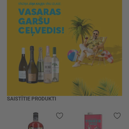
SAISTĪTIE PRODUKTI
Pievienot vēlmju sarakstam
Piev