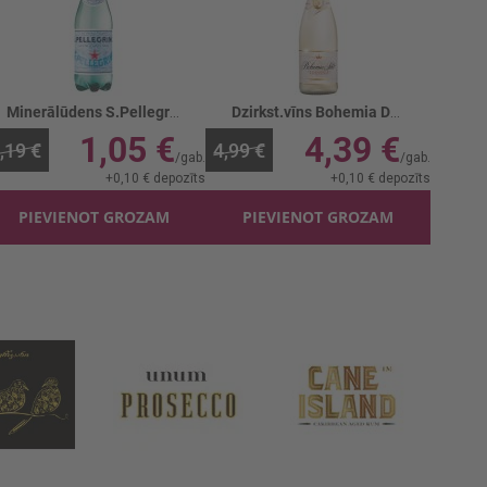
Minerālūdens S.Pellegrino PET
Dzirkst.vīns Bohemia Dealkoholizēts 0%
1,05 €
4,39 €
,19 €
4,99 €
+
0,10 €
depozīts
+
0,10 €
depozīts
PIEVIENOT GROZAM
PIEVIENOT GROZAM