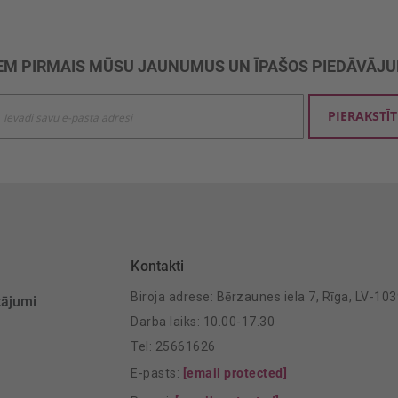
M PIRMAIS MŪSU JAUNUMUS UN ĪPAŠOS PIEDĀVĀJ
ties
PIERAKSTĪT
mu
šanai:
Kontakti
Biroja adrese: Bērzaunes iela 7, Rīga, LV-10
tājumi
Darba laiks: 10.00-17.30
Tel: 25661626
E-pasts:
[email protected]