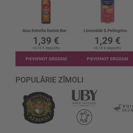
Alus Estrella Damm Barcelona b/a 0%
Limonāde S.Pellegrino Aranciata sark.apels.
1,39 €
1,29 €
+
0,10 €
depozīts
+
0,10 €
depozīts
PIEVIENOT GROZAM
PIEVIENOT GROZAM
POPULĀRIE ZĪMOLI