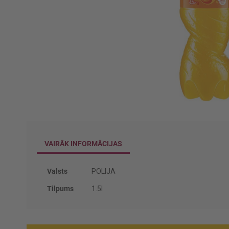
Iet
uz
galerijas
VAIRĀK INFORMĀCIJAS
sākumu
Vairāk
Valsts
POLIJA
informācijas
Tilpums
1.5l