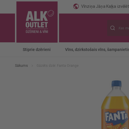
Vīnziņa Jāņa Kaļķa izvēlēti
Meklēt
Stiprie dzērieni
Vīns, dzirkstošais vīns, šampanieti
Sākums
Gāzēts dzēr. Fanta Orange
Iet
uz
galerijas
beigām