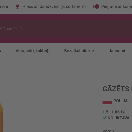
 vīni
Plašs un daudzveidīgs sortiments
Piegāde ar kurj
s
Alus, sidri, kokteiļi
Bezalkoholiskie
Jaunumi
GĀZĒTS 
POLIJA
1.5l, 1.86 €/l
NOLIKTAVĀ
Pērc 1