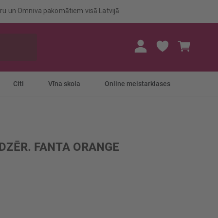
eru un Omniva pakomātiem visā Latvijā
Mans gr
Citi
Vīna skola
Online meistarklases
DZĒR. FANTA ORANGE