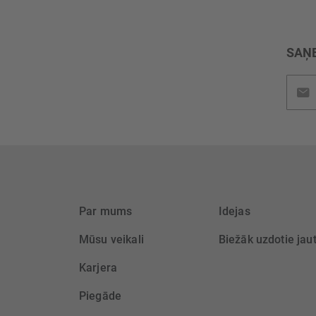
SAŅE
Pieteik
jaunu
saņem
Par mums
Idejas
Mūsu veikali
Biežāk uzdotie jau
Karjera
Piegāde