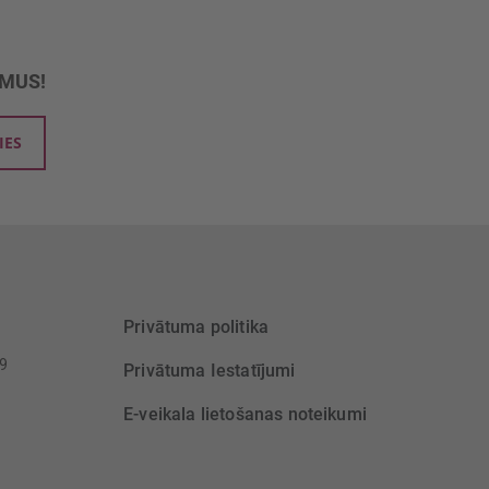
UMUS!
IES
Privātuma politika
39
Privātuma Iestatījumi
E-veikala lietošanas noteikumi