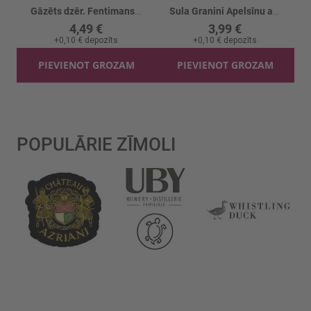
Gāzēts dzēr. Fentimans Rose Lemonade
Sula Granini Apelsīnu ar augļu gab.
4,49 €
3,99 €
+
0,10 €
depozīts
+
0,10 €
depozīts
PIEVIENOT GROZAM
PIEVIENOT GROZAM
POPULĀRIE ZĪMOLI