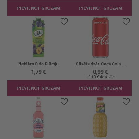
PIEVIENOT GROZAM
PIEVIENOT GROZAM
Pievienot vēlmju sarakstam
Piev
Nektārs Cido Plūmju
Gāzēts dzēr. Coca Cola Skārd. gāzēts
1,79 €
0,99 €
+
0,10 €
depozīts
PIEVIENOT GROZAM
PIEVIENOT GROZAM
Pievienot vēlmju sarakstam
Piev