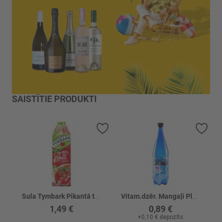
SAISTĪTIE PRODUKTI
Pievienot vēlmju sarakstam
Piev
Sula Tymbark Pikantā tomātu 100%
Vitam.dzēr. Mangaļi Plus Ar magniju gāz.
1,49 €
0,89 €
+
0,10 €
depozīts