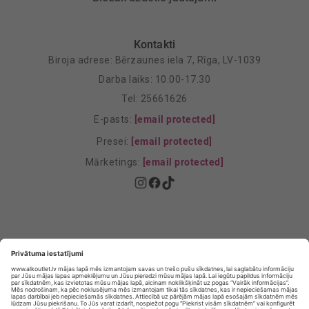
Kontakti
Biroja adrese: Bērzaunes iela 7, Rīga, LV-1039
Darba laiks: 10.00-17.30
Tel: 25661626
E-pasts:
[email protected]
Presei:
[email protected]
Mārketings:
[email protected]
Privātuma politika
Privātuma Iestatījumi
E-veikala lietošanas noteikumi