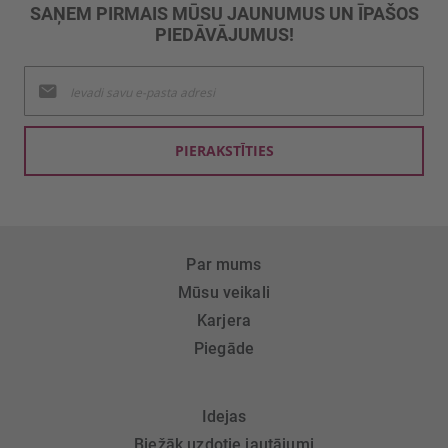
SAŅEM PIRMAIS MŪSU JAUNUMUS UN ĪPAŠOS
PIEDĀVĀJUMUS!
Pieteikties
jaunumu
saņemšanai:
PIERAKSTĪTIES
Par mums
Mūsu veikali
Karjera
Piegāde
Idejas
Biežāk uzdotie jautājumi