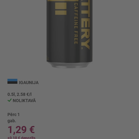
Iet
uz
IGAUNIJA
galerijas
sākumu
0.5l, 2.58 €/l
NOLIKTAVĀ
Pērc 1
gab.
1,29 €
+
0,10 €
depozīts