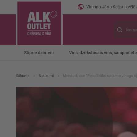
Vīnziņa Jāņa Kaļķa izvēlēti
Meklēt
Stiprie dzērieni
Vīns, dzirkstošais vīns, šampanieti
Sākums
Notikumi
Meistarklase ''Populārāko sarkano vīnogu šķ