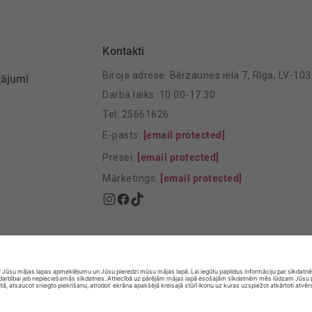
Kontakti
Biroja adrese: Bērzaunes iela 7, Rīga, LV-10
tājumi
Darba laiks: 10.00-17.30
Tel: 25661626
E-pasts:
[email protected]
Presei:
[email protected]
Mārketings:
[email protected]