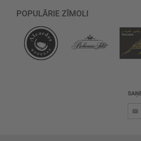
POPULĀRIE ZĪMOLI
SAŅE
Pieteik
jaunu
saņem