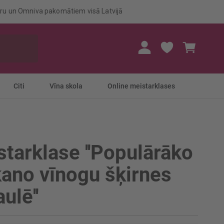
eru un Omniva pakomātiem visā Latvijā
Mans gr
Citi
Vīna skola
Online meistarklases
tarklase ''Populārāko
kano vīnogu šķirnes
ulē''