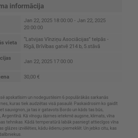
ma informācija
Jan 22, 2025 18:00:00 - Jan 22, 2025
20:00:00
“Latvijas Vīnziņu Asociācijas” telpās -
s vieta
Rīgā, Brīvības gatvē 214 b, 5.stāvā
cijas
Jan 22, 2025 17:00:00
cena
30,00 €
asē apskatīsim un nodegustēsim 6 populārākās sarkanās
rnes, kuras tiek audzētas visā pasaulē. Paskaidrosim ko gaidīt
t sauvignon, ja tas ir gatavots Bordo un kāds tas būs,
Argentīnā. Kā vīnogu šķirnes ietekmē augsne, klimats, vīna
as tehnikas. Kādā temperatūrā labāk pasniegt attiecīgos vīna
das glāzes izvēlēties, kādu ēdienu piemeklēt. Un jebko citu, kas
dalībniekus.