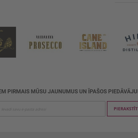
M PIRMAIS MŪSU JAUNUMUS UN ĪPAŠOS PIEDĀVĀJ
ties
PIERAKSTĪT
mu
šanai: