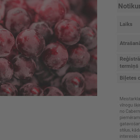
Notiku
Laiks
Atrašanā
Reģistrā
termiņš
Biļetes 
Meistarkl
vīnogu šķi
no Caberne
piemēram, 
gatavošan
stilus, kā
interesēs 