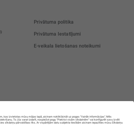
Privātuma politika
39
Privātuma Iestatījumi
E-veikala lietošanas noteikumi