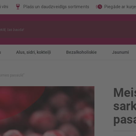
 vīni
Plašs un daudzveidīgs sortiments
Piegāde ar kurj
s
Alus, sidri, kokteiļi
Bezalkoholiskie
Jaunumi
irnes pasaulē''
Meis
sar
pasa