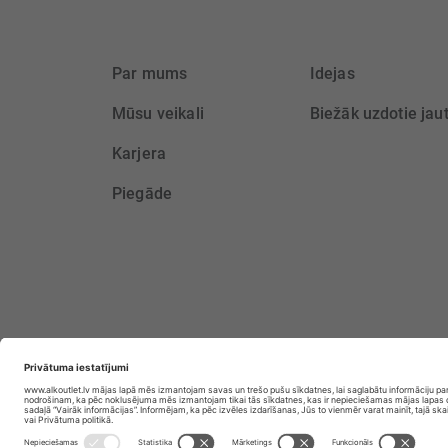
Par mums
Idejas
Mūsu veikali
Biežāk uzdotie jau
Karjera
Piegāde