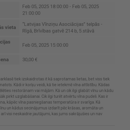
Feb 05, 2025 18:00:00 - Feb 05, 2025
21:00:00
“Latvijas Vīnziņu Asociācijas” telpās -
s vieta
Rīgā, Brīvības gatvē 214 b, 5.stāvā
cijas
Feb 05, 2025 15:00:00
cena
30,00 €
arklasē tiek izskaidrotas it kā saprotamas lietas, bet viss tiek
atots. Kādi ir korķu veidi, kā tie ietekmē vīna attīstību. Kādas
ēlēties restorānam vai mājām. Kā un cik ilgi glabāt vīnu un kādu
šāk pirkt uzglabāšanai. Cik ilgi turēt atvērtu vīna pudeli. Kas ir
na, kāpēc vīna pasniegšanas temperatūra ir svarīga. Kā
īnu un kādus secinājumus izdarīt pēc krāsas, aromāta un
 arī visi neskaidrie jautājumi, kas jums sakrājušies un nav