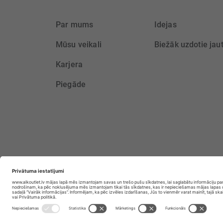
Par mums
Idejas
Mūsu veikali
Biežāk uzdotie jau
Karjera
Piegāde