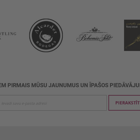
M PIRMAIS MŪSU JAUNUMUS UN ĪPAŠOS PIEDĀVĀJ
ties
PIERAKSTĪT
mu
šanai: