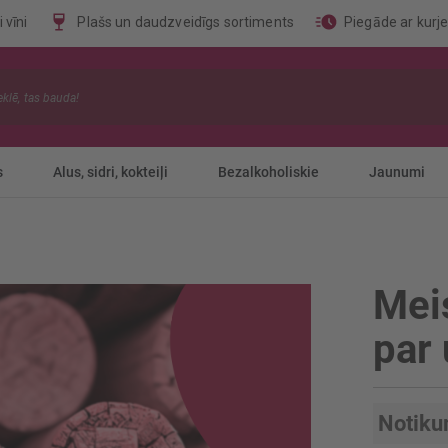
 vīni
Plašs un daudzveidīgs sortiments
Piegāde ar kurj
s
Alus, sidri, kokteiļi
Bezalkoholiskie
Jaunumi
Meis
par 
Notiku