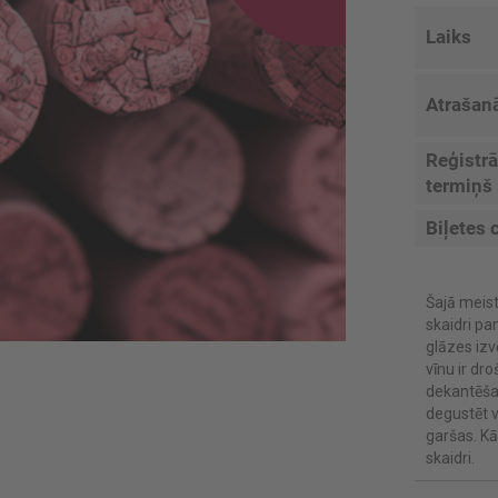
Laiks
Atrašanā
Reģistrā
termiņš
Biļetes 
Šajā meist
skaidri pam
glāzes izv
vīnu ir dro
dekantēša
degustēt v
garšas. Kā
skaidri.