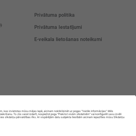
Privātuma politika
39
Privātuma Iestatījumi
E-veikala lietošanas noteikumi