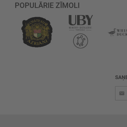
POPULĀRIE ZĪMOLI
SAŅE
Pieteik
jaunu
saņem