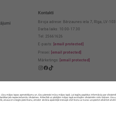
Kontakti
Biroja adrese: Bērzaunes iela 7, Rīga, LV-10
tājumi
Darba laiks: 10.00-17.30
Tel: 25661626
E-pasts:
[email protected]
Presei:
[email protected]
Mārketings:
[email protected]
© SIA „Vita Mārkets” visas tiesības aizsargātas.