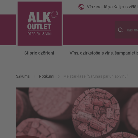
Vīnziņa Jāņa Kaļķa izvēlēti
Meklēt
Stiprie dzērieni
Vīns, dzirkstošais vīns, šampanieti
Sākums
Notikumi
Meistarklase ''Sarunas par un ap vīnu''