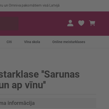
eru un Omniva pakomātiem visā Latvijā
Mans gr
Citi
Vīna skola
Online meistarklases
tarklase ''Sarunas
un ap vīnu''
ma informācija