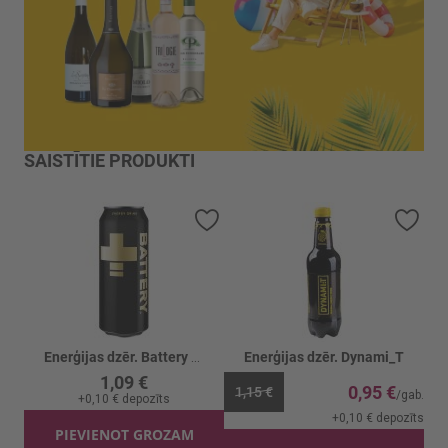
SAISTĪTIE PRODUKTI
Pievienot vēlmju sarakstam
Piev
Enerģijas dzēr. Battery skārd.
Enerģijas dzēr. Dynami_T
1,09 €
0,95 €
1,15 €
+
0,10 €
depozīts
+
0,10 €
depozīts
PIEVIENOT GROZAM