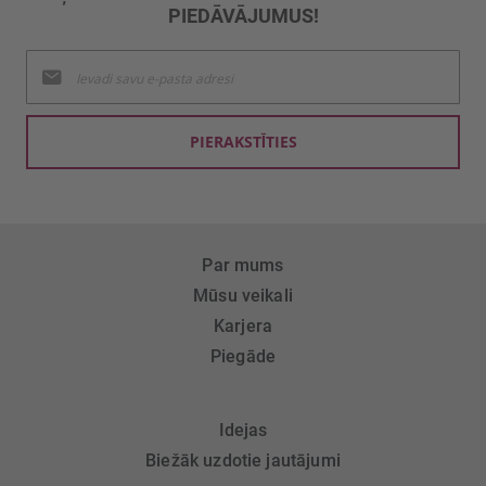
PIEDĀVĀJUMUS!
Pieteikties
jaunumu
saņemšanai:
PIERAKSTĪTIES
Par mums
Mūsu veikali
Karjera
Piegāde
Idejas
Biežāk uzdotie jautājumi