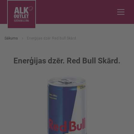
Sākums
Enerģijas dzēr. Red Bull Skārd.
Enerģijas dzēr. Red Bull Skārd.
Iet
uz
galerijas
beigām