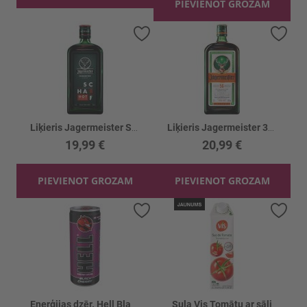
PIEVIENOT GROZAM
Pievienot vēlmju sarakstam
Piev
Liķieris Jagermeister Scharf 33%
Liķieris Jagermeister 35%
19,99 €
20,99 €
PIEVIENOT GROZAM
PIEVIENOT GROZAM
Pievienot vēlmju sarakstam
Piev
Enerģijas dzēr. Hell Black Cherry
Sula Vis Tomātu ar sāli