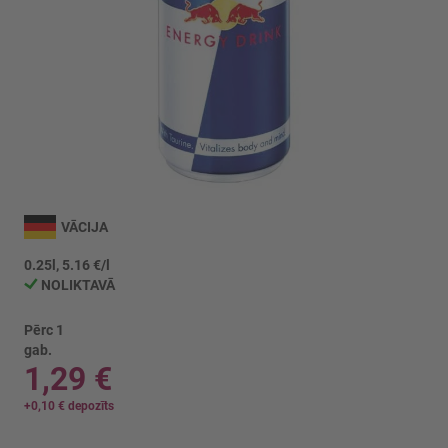
Iet
uz
VĀCIJA
galerijas
sākumu
0.25l, 5.16 €/l
NOLIKTAVĀ
Pērc 1
gab.
1,29 €
+
0,10 €
depozīts