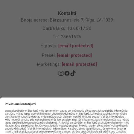
Kontakti
Biroja adrese: Bērzaunes iela 7, Rīga, LV-1039
Darba laiks: 10.00-17.30
Tel: 25661626
E-pasts:
[email protected]
Presei:
[email protected]
Mārketings:
[email protected]
Privātuma politika
Privātuma Iestatījumi
E-veikala lietošanas noteikumi